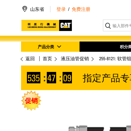
山东省
登录
/
免费注册
产品分类
积分
返回
首页
液压油管促销
255-8121: 软管
535
:
47
:
08
指定产品专
促销