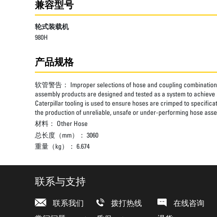
兼容型号
轮式装载机
980H
产品规格
软管警告：
Improper selections of hose and coupling combinations
assembly products are designed and tested as a system to achieve a
Caterpillar tooling is used to ensure hoses are crimped to specifica
the production of unreliable, unsafe or under-performing hose assem
材料：
Other Hose
总长度（mm）：
3060
重量（kg）：
6.674
联系与支持
联系我们
拨打热线
在线咨询