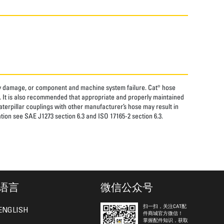
rty damage, or component and machine system failure. Cat® hose
. It is also recommended that appropriate and properly maintained
aterpillar couplings with other manufacturer’s hose may result in
tion see SAE J1273 section 6.3 and ISO 17165-2 section 6.3.
语言
微信公众号
扫一扫，关注CAT配
ENGLISH
件商城官方微信！
掌握配件知识，获取