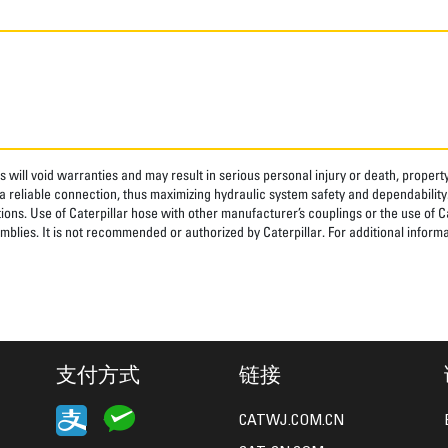
 will void warranties and may result in serious personal injury or death, prope
 reliable connection, thus maximizing hydraulic system safety and dependability
tions. Use of Caterpillar hose with other manufacturer’s couplings or the use of C
blies. It is not recommended or authorized by Caterpillar. For additional informa
支付方式
链接
CATWJ.COM.CN