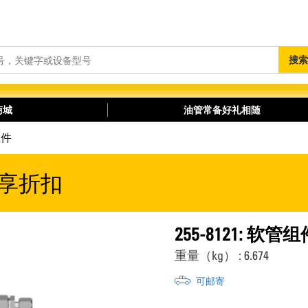
搜
搜索
索
商城
油管常备好礼相随
组件
享折扣
255-8121: 软管组
重量（kg） : 6.674
可邮寄