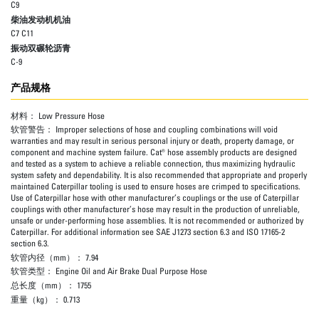
C9
柴油发动机机油
C7 C11
振动双碾轮沥青
C-9
产品规格
材料：
Low Pressure Hose
软管警告：
Improper selections of hose and coupling combinations will void
warranties and may result in serious personal injury or death, property damage, or
component and machine system failure. Cat® hose assembly products are designed
and tested as a system to achieve a reliable connection, thus maximizing hydraulic
system safety and dependability. It is also recommended that appropriate and properly
maintained Caterpillar tooling is used to ensure hoses are crimped to specifications.
Use of Caterpillar hose with other manufacturer’s couplings or the use of Caterpillar
couplings with other manufacturer’s hose may result in the production of unreliable,
unsafe or under-performing hose assemblies. It is not recommended or authorized by
Caterpillar. For additional information see SAE J1273 section 6.3 and ISO 17165-2
section 6.3.
软管内径（mm）：
7.94
软管类型：
Engine Oil and Air Brake Dual Purpose Hose
总长度（mm）：
1755
重量（kg）：
0.713