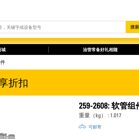
搜
搜索
索
商城
油管常备好礼相随
组件
享折扣
259-2608: 软管组
重量（kg） : 1.017
可邮寄