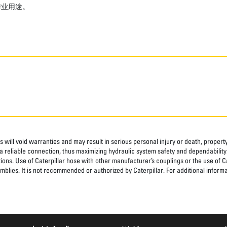
作业用途。
 will void warranties and may result in serious personal injury or death, prope
 reliable connection, thus maximizing hydraulic system safety and dependability
tions. Use of Caterpillar hose with other manufacturer’s couplings or the use of C
blies. It is not recommended or authorized by Caterpillar. For additional informa