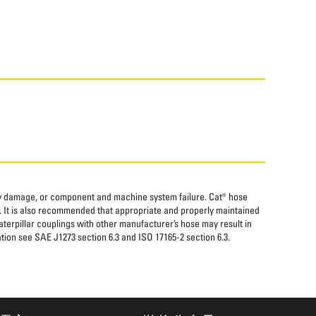
rty damage, or component and machine system failure. Cat® hose
. It is also recommended that appropriate and properly maintained
aterpillar couplings with other manufacturer’s hose may result in
tion see SAE J1273 section 6.3 and ISO 17165-2 section 6.3.