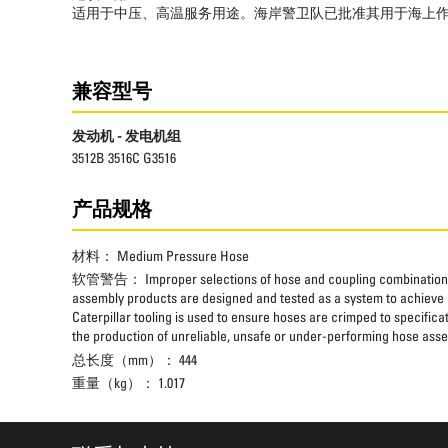
适用于中压、高温服务用途。海岸警卫队已批准其用于海上
兼容型号
发动机 - 发电机组
3512B 3516C G3516
产品规格
材料：
Medium Pressure Hose
软管警告：
Improper selections of hose and coupling combinations
assembly products are designed and tested as a system to achieve a
Caterpillar tooling is used to ensure hoses are crimped to specifica
the production of unreliable, unsafe or under-performing hose assem
总长度（mm）：
444
重量（kg）：
1.017