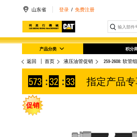
山东省
登录
/
免费注册
产品分类
积分
返回
首页
液压油管促销
259-2608: 软管
573
:
32
:
33
指定产品专
促销