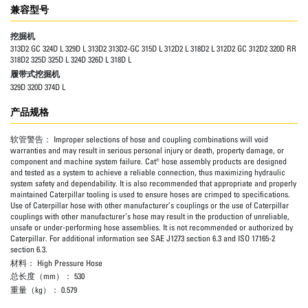
兼容型号
挖掘机
313D2 GC 324D L 329D L 313D2 313D2-GC 315D L 312D2 L 318D2 L 312D2 GC 312D2 320D RR
318D2 325D 325D L 324D 326D L 318D L
履带式挖掘机
329D 320D 374D L
产品规格
软管警告：
Improper selections of hose and coupling combinations will void
warranties and may result in serious personal injury or death, property damage, or
component and machine system failure. Cat® hose assembly products are designed
and tested as a system to achieve a reliable connection, thus maximizing hydraulic
system safety and dependability. It is also recommended that appropriate and properly
maintained Caterpillar tooling is used to ensure hoses are crimped to specifications.
Use of Caterpillar hose with other manufacturer’s couplings or the use of Caterpillar
couplings with other manufacturer’s hose may result in the production of unreliable,
unsafe or under-performing hose assemblies. It is not recommended or authorized by
Caterpillar. For additional information see SAE J1273 section 6.3 and ISO 17165-2
section 6.3.
材料：
High Pressure Hose
总长度（mm）：
530
重量（kg）：
0.579