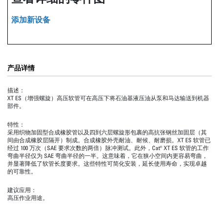
添加新设备
产品详情
描述：
XT ES（增强螺旋）高压软管可在高压下将石油基液压油从泵和马达输送到机器
部件。
特性：
采用织物加固型合成橡胶管以及四到六层螺旋形包裹的高抗张钢丝加固层（其
间由合成橡胶层隔开）制成。合成橡胶外壳耐油、耐候、耐磨损。XT ES 软管已
经过 100 万次（SAE 要求次数的两倍）脉冲测试。此外，Cat® XT ES 软管的工作
弯曲半径仅为 SAE 弯曲半径的一半。这意味着，它在狭小空间内更容易弯曲，
并显著降低了软管长度要求。这些特性可简化安装，延长使用寿命，实现卓越
的可靠性。
建议应用：
高压作业用途。