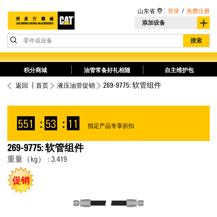
山东省
登录
/
免费注册
添加设备
零件或设备
搜索
积分商城
油管常备好礼相随
自主维护包
269-9775: 软管组件
返回
首页
液压油管促销
551
:
53
:
11
指定产品专享折扣
269-9775: 软管组件
重量（kg） : 3.419
促销