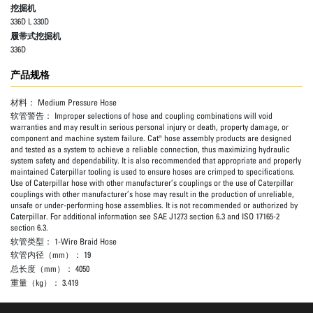
挖掘机
336D L 330D
履带式挖掘机
336D
产品规格
材料：
Medium Pressure Hose
软管警告：
Improper selections of hose and coupling combinations will void
warranties and may result in serious personal injury or death, property damage, or
component and machine system failure. Cat® hose assembly products are designed
and tested as a system to achieve a reliable connection, thus maximizing hydraulic
system safety and dependability. It is also recommended that appropriate and properly
maintained Caterpillar tooling is used to ensure hoses are crimped to specifications.
Use of Caterpillar hose with other manufacturer’s couplings or the use of Caterpillar
couplings with other manufacturer’s hose may result in the production of unreliable,
unsafe or under-performing hose assemblies. It is not recommended or authorized by
Caterpillar. For additional information see SAE J1273 section 6.3 and ISO 17165-2
section 6.3.
软管类型：
1-Wire Braid Hose
软管内径（mm）：
19
总长度（mm）：
4050
重量（kg）：
3.419