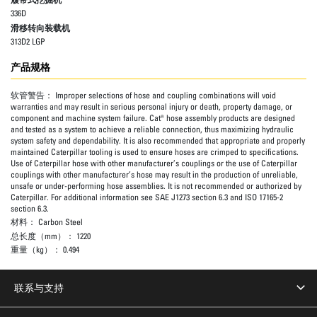
336D
滑移转向装载机
313D2 LGP
产品规格
软管警告：
Improper selections of hose and coupling combinations will void
warranties and may result in serious personal injury or death, property damage, or
component and machine system failure. Cat® hose assembly products are designed
and tested as a system to achieve a reliable connection, thus maximizing hydraulic
system safety and dependability. It is also recommended that appropriate and properly
maintained Caterpillar tooling is used to ensure hoses are crimped to specifications.
Use of Caterpillar hose with other manufacturer’s couplings or the use of Caterpillar
couplings with other manufacturer’s hose may result in the production of unreliable,
unsafe or under-performing hose assemblies. It is not recommended or authorized by
Caterpillar. For additional information see SAE J1273 section 6.3 and ISO 17165-2
section 6.3.
材料：
Carbon Steel
总长度（mm）：
1220
重量（kg）：
0.494
联系与支持