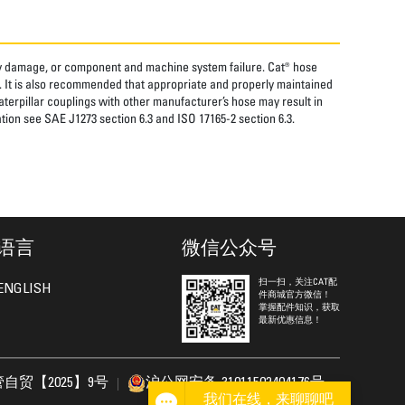
rty damage, or component and machine system failure. Cat® hose
. It is also recommended that appropriate and properly maintained
aterpillar couplings with other manufacturer’s hose may result in
tion see SAE J1273 section 6.3 and ISO 17165-2 section 6.3.
语言
微信公众号
扫一扫，关注CAT配
ENGLISH
件商城官方微信！
掌握配件知识，获取
最新优惠信息！
自贸【2025】9号
沪公网安备 31011502404176号