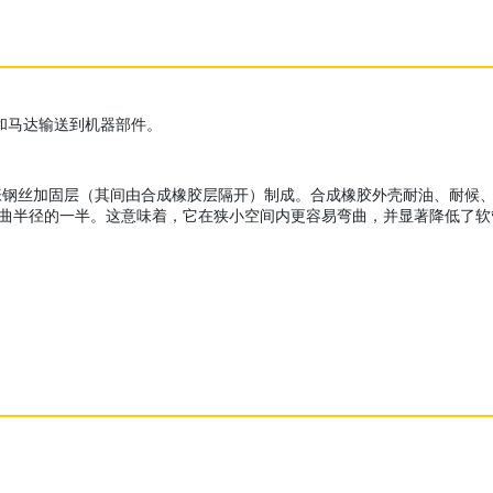
泵和马达输送到机器部件。
加固层（其间由合成橡胶层隔开）制成。合成橡胶外壳耐油、耐候、耐磨损。X
为 SAE 弯曲半径的一半。这意味着，它在狭小空间内更容易弯曲，并显著降