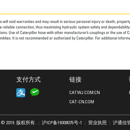
 will void warranties and may result in serious personal injury or death, prope
 reliable connection, thus maximizing hydraulic system safety and dependability
tions. Use of Caterpillar hose with other manufacturer’s couplings or the use of C
blies. It is not recommended or authorized by Caterpillar. For additional informa
支付方式
链接
CATWJ.COM.CN
CAT-CN.COM
lar © 2019. 版权所有.
沪ICP备19008075号-1
营业执照
沪通信管