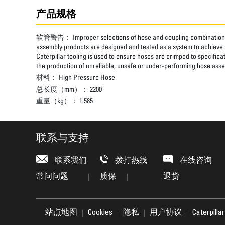
产品规格
软管警告：
Improper selections of hose and coupling combinations
assembly products are designed and tested as a system to achieve a
Caterpillar tooling is used to ensure hoses are crimped to specifica
the production of unreliable, unsafe or under-performing hose assem
材料：
High Pressure Hose
总长度（mm）：
2200
重量（kg）：
1.585
联系与支持
联系我们
拨打热线
在线咨询
常问问题
质保
退货
站点地图
Cookies
隐私
用户协议
Caterpil