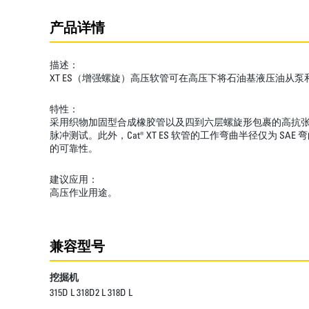
产品详情
描述：
XT ES（增强螺旋）高压软管可在高压下将石油基液压油从
特性：
采用织物加固型合成橡胶管以及四到六层螺旋形包裹的高抗张钢丝
脉冲测试。此外，Cat® XT ES 软管的工作弯曲半径仅
的可靠性。
建议应用：
高压作业用途。
兼容型号
挖掘机
315D L 318D2 L 318D L