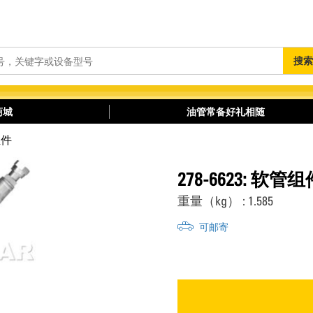
搜
搜索
索
商城
油管常备好礼相随
组件
278-6623: 软管组
重量（kg） : 1.585
可邮寄