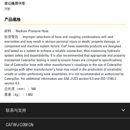
非公路用卡车
773F
产品规格
材料：
Medium Pressure Hose
软管警告：
Improper selections of hose and coupling combinations will void
warranties and may result in serious personal injury or death, property damage, or
component and machine system failure. Cat® hose assembly products are designed
and tested as a system to achieve a reliable connection, thus maximizing hydraulic
system safety and dependability. It is also recommended that appropriate and properly
maintained Caterpillar tooling is used to ensure hoses are crimped to specifications.
Use of Caterpillar hose with other manufacturer’s couplings or the use of Caterpillar
couplings with other manufacturer’s hose may result in the production of unreliable,
unsafe or under-performing hose assemblies. It is not recommended or authorized by
Caterpillar. For additional information see SAE J1273 section 6.3 and ISO 17165-2
section 6.3.
总长度（mm）：
540
重量（kg）：
1.603
联系与支持
CATWJ.COM.CN