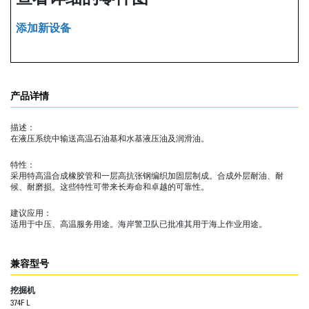
添加新设备
产品详情
描述：
在液压系统中输送高温石油基和水基液压油及润滑油。
特性：
采用特高温合成橡胶管和一层高抗张钢编织加固层制成。合成外层耐油、耐
候、耐磨损。这些特性可带来长寿命和卓越的可靠性。
建议应用：
适用于中压、高温服务用途。海岸警卫队已批准其用于海上作业用途。
兼容型号
挖掘机
374F L