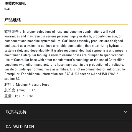
履带式挖掘机
374F
产品规格
软管警告：
Improper selections of hose and coupling combinations will void
warranties and may result in serious personal injury or death, property damage, or
component and machine system failure. Cat® hose assembly products are designed
and tested as a system to achieve a reliable connection, thus maximizing hydraulic
system safety and dependability. It is also recommended that appropriate and properly
maintained Caterpillar tooling is used to ensure hoses are crimped to specifications.
Use of Caterpillar hose with other manufacturer’s couplings or the use of Caterpillar
couplings with other manufacturer’s hose may result in the production of unreliable,
unsafe or under-performing hose assemblies. It is not recommended or authorized by
Caterpillar. For additional information see SAE J1273 section 6.3 and ISO 17165-2
section 6.3.
材料：
Medium Pressure Hose
总长度（mm）：
470
重量（kg）：
1.565
联系与支持
CATWJ.COM.CN