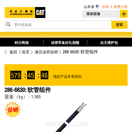
山东省
登录
/
免费注册
添加设备
零件或设备
搜索
积分商城
油管常备好礼相随
自主维护包
286-6630: 软管组件
返回
首页
液压油管促销
579
:
45
:
46
指定产品专享折扣
286-6630: 软管组件
重量（kg） : 1.565
促销