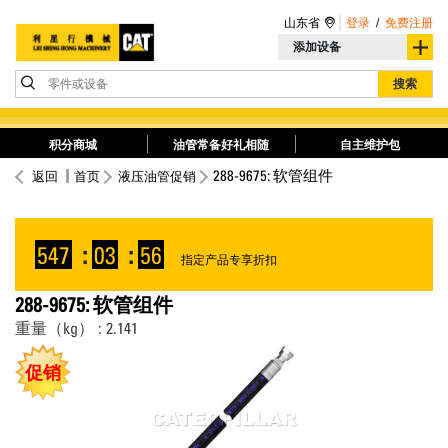
山东省
登录
/
免费注册
添加设备
零件或设备
搜索
积分商城
油管常备好礼相随
自主维护包
288-9675: 软管组件
返回
首页
液压油管促销
547
:
03
:
56
指定产品专享折扣
288-9675: 软管组件
重量（kg） : 2.141
促销