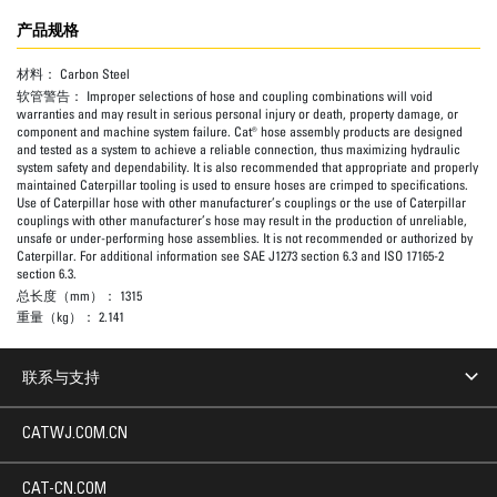
产品规格
材料：
Carbon Steel
软管警告：
Improper selections of hose and coupling combinations will void
warranties and may result in serious personal injury or death, property damage, or
component and machine system failure. Cat® hose assembly products are designed
and tested as a system to achieve a reliable connection, thus maximizing hydraulic
system safety and dependability. It is also recommended that appropriate and properly
maintained Caterpillar tooling is used to ensure hoses are crimped to specifications.
Use of Caterpillar hose with other manufacturer’s couplings or the use of Caterpillar
couplings with other manufacturer’s hose may result in the production of unreliable,
unsafe or under-performing hose assemblies. It is not recommended or authorized by
Caterpillar. For additional information see SAE J1273 section 6.3 and ISO 17165-2
section 6.3.
总长度（mm）：
1315
重量（kg）：
2.141
联系与支持
CATWJ.COM.CN
CAT-CN.COM