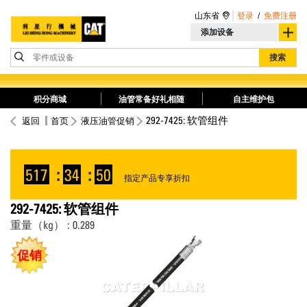
山东省
登录
/
免费注册
添加设备
零件或设备
搜索
积分商城
油管常备好礼相随
自主维护包
292-7425: 软管组件
返回
首页
液压油管促销
517
:
34
:
50
指定产品专享折扣
292-7425: 软管组件
重量（kg） : 0.289
促销