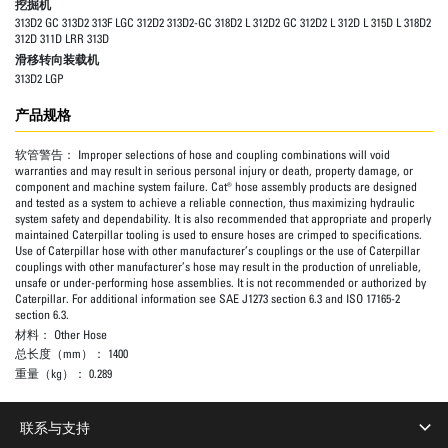
挖掘机
313D2 GC 313D2 313F LGC 312D2 313D2-GC 318D2 L 312D2 GC 312D2 L 312D L 315D L 318D2
312D 311D LRR 313D
滑移转向装载机
313D2 LGP
产品规格
软管警告：
Improper selections of hose and coupling combinations will void
warranties and may result in serious personal injury or death, property damage, or
component and machine system failure. Cat® hose assembly products are designed
and tested as a system to achieve a reliable connection, thus maximizing hydraulic
system safety and dependability. It is also recommended that appropriate and properly
maintained Caterpillar tooling is used to ensure hoses are crimped to specifications.
Use of Caterpillar hose with other manufacturer’s couplings or the use of Caterpillar
couplings with other manufacturer’s hose may result in the production of unreliable,
unsafe or under-performing hose assemblies. It is not recommended or authorized by
Caterpillar. For additional information see SAE J1273 section 6.3 and ISO 17165-2
section 6.3.
材料：
Other Hose
总长度（mm）：
1400
重量（kg）：
0.289
联系与支持