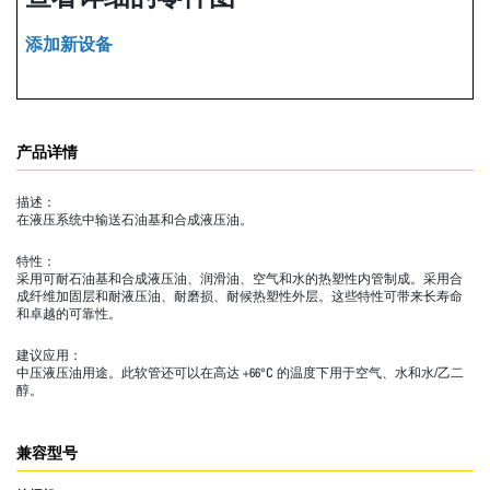
添加新设备
产品详情
描述：
在液压系统中输送石油基和合成液压油。
特性：
采用可耐石油基和合成液压油、润滑油、空气和水的热塑性内管制成。采用合
成纤维加固层和耐液压油、耐磨损、耐候热塑性外层。这些特性可带来长寿命
和卓越的可靠性。
建议应用：
中压液压油用途。此软管还可以在高达 +66°C 的温度下用于空气、水和水/乙二
醇。
兼容型号