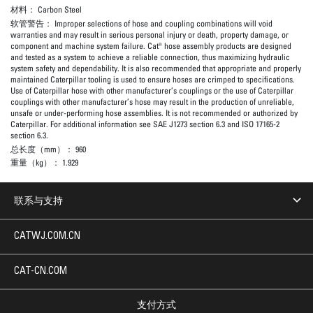
材料：
Carbon Steel
软管警告：
Improper selections of hose and coupling combinations will void
warranties and may result in serious personal injury or death, property damage, or
component and machine system failure. Cat® hose assembly products are designed
and tested as a system to achieve a reliable connection, thus maximizing hydraulic
system safety and dependability. It is also recommended that appropriate and properly
maintained Caterpillar tooling is used to ensure hoses are crimped to specifications.
Use of Caterpillar hose with other manufacturer’s couplings or the use of Caterpillar
couplings with other manufacturer’s hose may result in the production of unreliable,
unsafe or under-performing hose assemblies. It is not recommended or authorized by
Caterpillar. For additional information see SAE J1273 section 6.3 and ISO 17165-2
section 6.3.
总长度（mm）：
960
重量（kg）：
1.929
联系与支持
CATWJ.COM.CN
CAT-CN.COM
支付方式