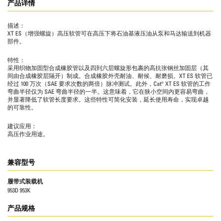
产品详情
描述：
XT ES（增强螺旋）高压软管可在高压下将石油基液压油从泵和马达输送到机器
部件。
特性：
采用织物加固型合成橡胶管以及四到六层螺旋形包裹的高抗张钢丝加固层（其
间由合成橡胶层隔开）制成。合成橡胶外壳耐油、耐候、耐磨损。XT ES 软管已
经过 100 万次（SAE 要求次数的两倍）脉冲测试。此外，Cat® XT ES 软管的工作
弯曲半径仅为 SAE 弯曲半径的一半。这意味着，它在狭小空间内更容易弯曲，
并显著降低了软管长度要求。这些特性可简化安装，延长使用寿命，实现卓越
的可靠性。
建议应用：
高压作业用途。
兼容型号
履带式装载机
953D 953K
产品规格