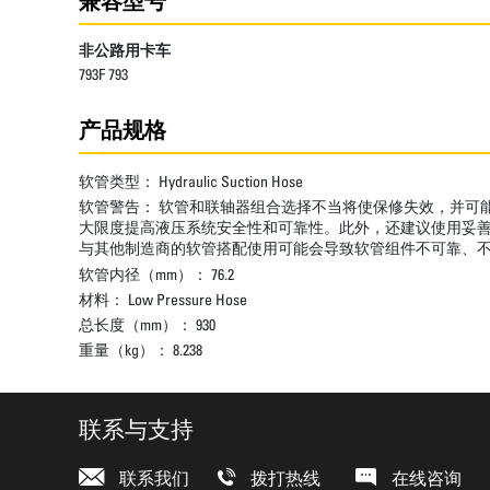
兼容型号
非公路用卡车
793F 793
产品规格
软管类型：
Hydraulic Suction Hose
软管警告：
软管和联轴器组合选择不当将使保修失效，并可能
大限度提高液压系统安全性和可靠性。此外，还建议使用妥善保养的适当 C
与其他制造商的软管搭配使用可能会导致软管组件不可靠、不安全或性能不佳。C
软管内径（mm）：
76.2
材料：
Low Pressure Hose
总长度（mm）：
930
重量（kg）：
8.238
联系与支持
联系我们
拨打热线
在线咨询