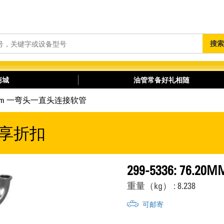
搜
搜索
索
商城
油管常备好礼相随
76.20mm 一弯头一直头连接软管
享折扣
299-5336: 7
重量（kg） : 8.238
可邮寄