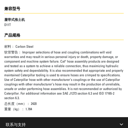
兼容型号
履带式推土机
D11T
产品规格
材料：
Carbon Steel
软管警告：
Improper selections of hose and coupling combinations will void
warranties and may result in serious personal injury or death, property damage, or
component and machine system failure. Cat® hose assembly products are designed
and tested as a system to achieve a reliable connection, thus maximizing hydraulic
system safety and dependability. It is also recommended that appropriate and properly
maintained Caterpillar tooling is used to ensure hoses are crimped to specifications.
Use of Caterpillar hose with other manufacturer’s couplings or the use of Caterpillar
couplings with other manufacturer’s hose may result in the production of unreliable,
unsafe or under-performing hose assemblies. It is not recommended or authorized by
Caterpillar. For additional information see SAE J1273 section 6.3 and ISO 17165-2
section 6.3.
总长度（mm）：
2420
重量（kg）：
1.784
联系与支持