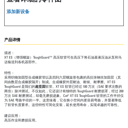
添加新设备
产品详情
描述：
XT ES（增强螺旋）ToughGuard™ 高压软管可在高压下将石油基液压油从泵和马
达输送到各机器部件。
特性：
采用织物加固型合成橡胶管以及四到六层螺旋形包裹的高抗张钢丝加固层（其
间由数层合成橡胶隔开）制成。合成橡胶外层耐油、耐候、耐摩擦。XT ES
ToughGuard 是我们的
超坚固
软管。XT ES 软管已经过 100 万次（SAE 要求次数的
两倍）脉冲测试。不仅如此，它还设计有独特的 ToughGuard 耐磨损罩，经过 200
万次 SAE 耐磨测试，却毫无磨损迹象。Cat® XT ES ToughGuard 软管的工作半径仅
为 SAE 弯曲半径的一半。这意味着，它在狭小空间内更容易弯曲，并显著降低
了软管长度要求。这些特性可简化安装，延长使用寿命，实现卓越的可靠性。
建议应用：
高压作业和磨损应用。