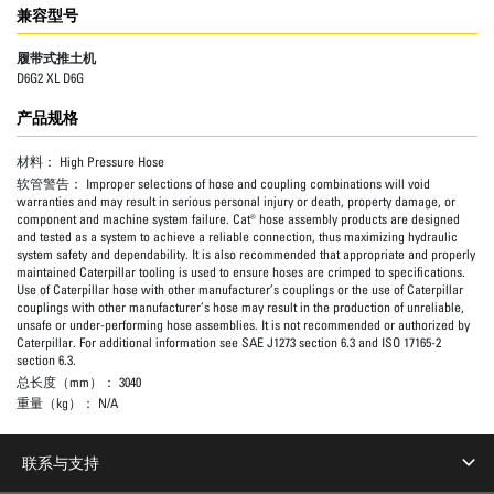
兼容型号
履带式推土机
D6G2 XL D6G
产品规格
材料：
High Pressure Hose
软管警告：
Improper selections of hose and coupling combinations will void
warranties and may result in serious personal injury or death, property damage, or
component and machine system failure. Cat® hose assembly products are designed
and tested as a system to achieve a reliable connection, thus maximizing hydraulic
system safety and dependability. It is also recommended that appropriate and properly
maintained Caterpillar tooling is used to ensure hoses are crimped to specifications.
Use of Caterpillar hose with other manufacturer’s couplings or the use of Caterpillar
couplings with other manufacturer’s hose may result in the production of unreliable,
unsafe or under-performing hose assemblies. It is not recommended or authorized by
Caterpillar. For additional information see SAE J1273 section 6.3 and ISO 17165-2
section 6.3.
总长度（mm）：
3040
重量（kg）：
N/A
联系与支持