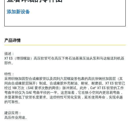
添加新设备
产品详情
描述：
XT ES（增强螺旋）高压软管可在高压下将石油基液压油从泵和马达输送到机器
部件。
特性：
采用织物加固型合成橡胶管以及四到六层螺旋形包裹的高抗张钢丝加固层（其
间由合成橡胶层隔开）制成。合成橡胶外壳耐油、耐候、耐磨损。XT ES 软管已
经过 100 万次（SAE 要求次数的两倍）脉冲测试。此外，Cat® XT ES 软管的工作
弯曲半径仅为 SAE 弯曲半径的一半。这意味着，它在狭小空间内更容易弯曲，
并显著降低了软管长度要求。这些特性可简化安装，延长使用寿命，实现卓越
的可靠性。
建议应用：
高压作业用途。