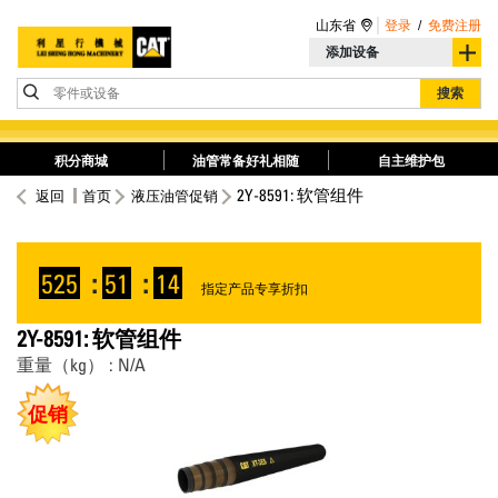
山东省
登录
/
免费注册
添加设备
零件或设备
搜索
积分商城
油管常备好礼相随
自主维护包
2Y-8591: 软管组件
返回
首页
液压油管促销
525
:
51
:
13
指定产品专享折扣
2Y-8591: 软管组件
重量（kg） : N/A
促销