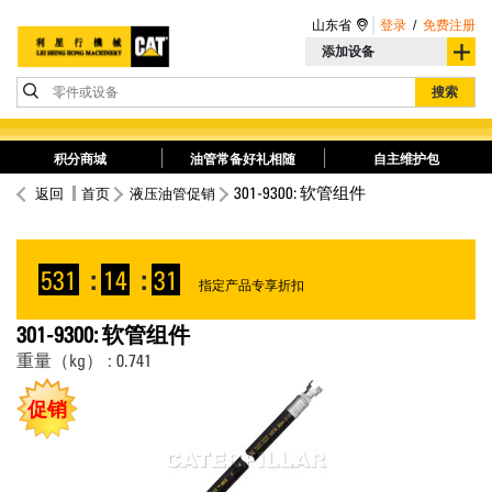
山东省
登录
/
免费注册
添加设备
零件或设备
搜索
积分商城
油管常备好礼相随
自主维护包
301-9300: 软管组件
返回
首页
液压油管促销
531
:
14
:
31
指定产品专享折扣
301-9300: 软管组件
重量（kg） : 0.741
促销