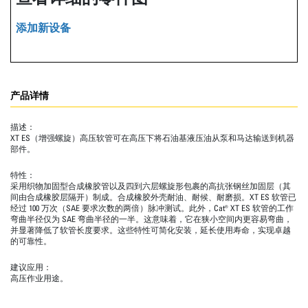
添加新设备
产品详情
描述：
XT ES（增强螺旋）高压软管可在高压下将石油基液压油从泵和马达输送到机器
部件。
特性：
采用织物加固型合成橡胶管以及四到六层螺旋形包裹的高抗张钢丝加固层（其
间由合成橡胶层隔开）制成。合成橡胶外壳耐油、耐候、耐磨损。XT ES 软管已
经过 100 万次（SAE 要求次数的两倍）脉冲测试。此外，Cat® XT ES 软管的工作
弯曲半径仅为 SAE 弯曲半径的一半。这意味着，它在狭小空间内更容易弯曲，
并显著降低了软管长度要求。这些特性可简化安装，延长使用寿命，实现卓越
的可靠性。
建议应用：
高压作业用途。