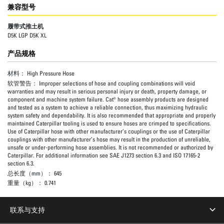
兼容型号
履带式推土机
D5K LGP D5K XL
产品规格
材料：
High Pressure Hose
软管警告：
Improper selections of hose and coupling combinations will void
warranties and may result in serious personal injury or death, property damage, or
component and machine system failure. Cat® hose assembly products are designed
and tested as a system to achieve a reliable connection, thus maximizing hydraulic
system safety and dependability. It is also recommended that appropriate and properly
maintained Caterpillar tooling is used to ensure hoses are crimped to specifications.
Use of Caterpillar hose with other manufacturer’s couplings or the use of Caterpillar
couplings with other manufacturer’s hose may result in the production of unreliable,
unsafe or under-performing hose assemblies. It is not recommended or authorized by
Caterpillar. For additional information see SAE J1273 section 6.3 and ISO 17165-2
section 6.3.
总长度（mm）：
645
重量（kg）：
0.741
联系与支持