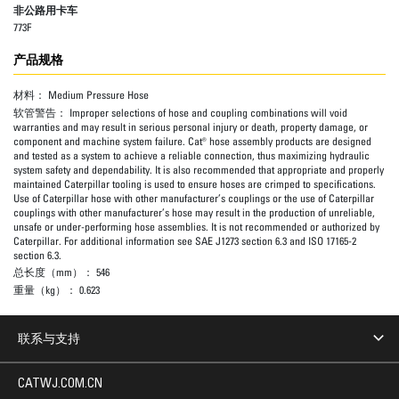
非公路用卡车
773F
产品规格
材料：
Medium Pressure Hose
软管警告：
Improper selections of hose and coupling combinations will void
warranties and may result in serious personal injury or death, property damage, or
component and machine system failure. Cat® hose assembly products are designed
and tested as a system to achieve a reliable connection, thus maximizing hydraulic
system safety and dependability. It is also recommended that appropriate and properly
maintained Caterpillar tooling is used to ensure hoses are crimped to specifications.
Use of Caterpillar hose with other manufacturer’s couplings or the use of Caterpillar
couplings with other manufacturer’s hose may result in the production of unreliable,
unsafe or under-performing hose assemblies. It is not recommended or authorized by
Caterpillar. For additional information see SAE J1273 section 6.3 and ISO 17165-2
section 6.3.
总长度（mm）：
546
重量（kg）：
0.623
联系与支持
CATWJ.COM.CN