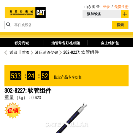
山东省
登录
/
免费注册
添加设备
零件或设备
搜索
积分商城
油管常备好礼相随
自主维护包
302-8227: 软管组件
返回
首页
液压油管促销
533
:
24
:
52
指定产品专享折扣
302-8227: 软管组件
重量（kg） : 0.623
促销