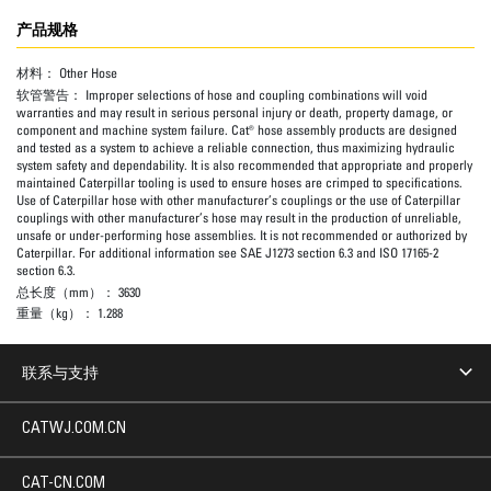
产品规格
材料：
Other Hose
软管警告：
Improper selections of hose and coupling combinations will void
warranties and may result in serious personal injury or death, property damage, or
component and machine system failure. Cat® hose assembly products are designed
and tested as a system to achieve a reliable connection, thus maximizing hydraulic
system safety and dependability. It is also recommended that appropriate and properly
maintained Caterpillar tooling is used to ensure hoses are crimped to specifications.
Use of Caterpillar hose with other manufacturer’s couplings or the use of Caterpillar
couplings with other manufacturer’s hose may result in the production of unreliable,
unsafe or under-performing hose assemblies. It is not recommended or authorized by
Caterpillar. For additional information see SAE J1273 section 6.3 and ISO 17165-2
section 6.3.
总长度（mm）：
3630
重量（kg）：
1.288
联系与支持
CATWJ.COM.CN
CAT-CN.COM