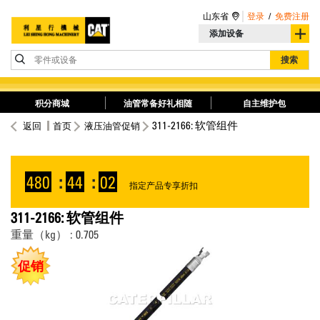
山东省
登录
/
免费注册
添加设备
零件或设备
搜索
积分商城
油管常备好礼相随
自主维护包
311-2166: 软管组件
返回
首页
液压油管促销
480
:
44
:
02
指定产品专享折扣
311-2166: 软管组件
重量（kg） : 0.705
促销