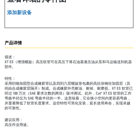
添加新设备
产品详情
描述：
XT ES（增强螺旋）高压软管可在高压下将石油基液压油从泵和马达输送到机器
部件。
特性：
采用织物加固型合成橡胶管以及四到六层螺旋形包裹的高抗张钢丝加固层（其
间由合成橡胶层隔开）制成。合成橡胶外壳耐油、耐候、耐磨损。XT ES 软管已
经过 100 万次（SAE 要求次数的两倍）脉冲测试。此外，Cat® XT ES 软管的工作
弯曲半径仅为 SAE 弯曲半径的一半。这意味着，它在狭小空间内更容易弯曲，
并显著降低了软管长度要求。这些特性可简化安装，延长使用寿命，实现卓越
的可靠性。
建议应用：
高压作业用途。