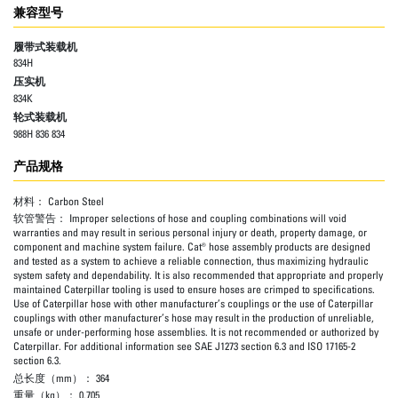
兼容型号
履带式装载机
834H
压实机
834K
轮式装载机
988H 836 834
产品规格
材料：
Carbon Steel
软管警告：
Improper selections of hose and coupling combinations will void
warranties and may result in serious personal injury or death, property damage, or
component and machine system failure. Cat® hose assembly products are designed
and tested as a system to achieve a reliable connection, thus maximizing hydraulic
system safety and dependability. It is also recommended that appropriate and properly
maintained Caterpillar tooling is used to ensure hoses are crimped to specifications.
Use of Caterpillar hose with other manufacturer’s couplings or the use of Caterpillar
couplings with other manufacturer’s hose may result in the production of unreliable,
unsafe or under-performing hose assemblies. It is not recommended or authorized by
Caterpillar. For additional information see SAE J1273 section 6.3 and ISO 17165-2
section 6.3.
总长度（mm）：
364
重量（kg）：
0.705