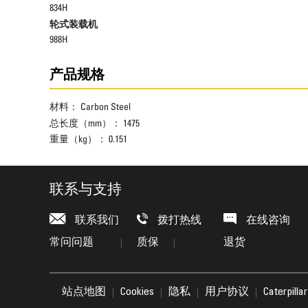
834H
轮式装载机
988H
产品规格
材料：
Carbon Steel
总长度（mm）：
1475
重量（kg）：
0.151
联系与支持
联系我们
拨打热线
在线咨询
常问问题
质保
退货
站点地图
Cookies
隐私
用户协议
Caterpil