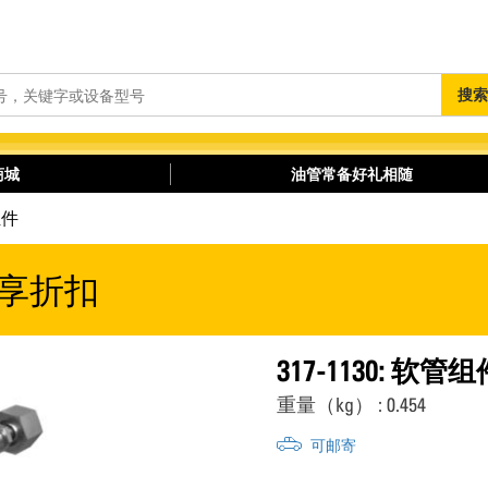
搜
搜索
索
商城
油管常备好礼相随
组件
享折扣
317-1130: 软管组
重量（kg） : 0.454
可邮寄