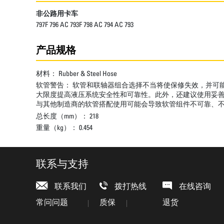
非公路用卡车
797F 796 AC 793F 798 AC 794 AC 793
产品规格
材料：
Rubber & Steel Hose
软管警告：
软管和联轴器组合选择不当将使保修失效，并可能
大限度提高液压系统安全性和可靠性。此外，还建议使用妥善保养的适当 C
与其他制造商的软管搭配使用可能会导致软管组件不可靠、不安全或性能不佳。C
总长度（mm）：
218
重量（kg）：
0.454
联系与支持
联系我们
拨打热线
在线咨询
常问问题
质保
退货