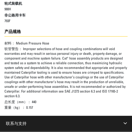
轮式装载机
988H
非公路用卡车
793F
产品规格
材料：
Medium Pressure Hose
软管警告：
Improper selections of hose and coupling combinations will void
warranties and may result in serious personal injury or death, property damage, or
component and machine system failure. Cat® hose assembly products are designed
and tested as a system to achieve a reliable connection, thus maximizing hydraulic
system safety and dependability. It is also recommended that appropriate and properly
maintained Caterpillar tooling is used to ensure hoses are crimped to specifications.
Use of Caterpillar hose with other manufacturer’s couplings or the use of Caterpillar
couplings with other manufacturer’s hose may result in the production of unreliable,
unsafe or under-performing hose assemblies. It is not recommended or authorized by
Caterpillar. For additional information see SAE J1273 section 6.3 and ISO 17165-2
section 6.3.
总长度（mm）：
440
重量（kg）：
0.157
联系与支持