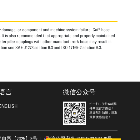
rty damage, or component and machine system failure. Cat® hose
. It is also recommended that appropriate and properly maintained
aterpillar couplings with other manufacturer’s hose may result in
tion see SAE J1273 section 6.3 and ISO 17165-2 section 6.3.
语言
微信公众号
扫一扫，关注CAT配
ENGLISH
件商城官方微信！
掌握配件知识，获取
最新优惠信息！
自贸【2025】9号
沪公网安备 31011502404176号