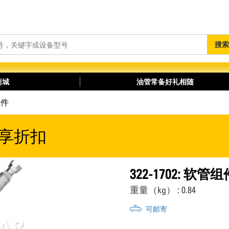
搜
搜索
索
商城
油管常备好礼相随
组件
享折扣
322-1702: 软管组
重量（kg） : 0.84
可邮寄