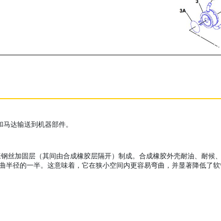
泵和马达输送到机器部件。
加固层（其间由合成橡胶层隔开）制成。合成橡胶外壳耐油、耐候、耐磨损。X
为 SAE 弯曲半径的一半。这意味着，它在狭小空间内更容易弯曲，并显著降