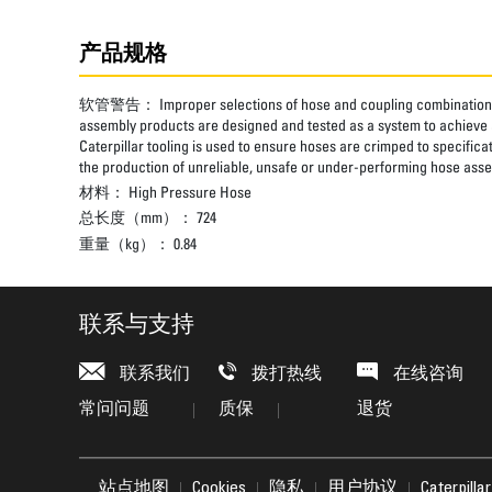
产品规格
软管警告：
Improper selections of hose and coupling combinations
assembly products are designed and tested as a system to achieve a
Caterpillar tooling is used to ensure hoses are crimped to specifica
the production of unreliable, unsafe or under-performing hose assem
材料：
High Pressure Hose
总长度（mm）：
724
重量（kg）：
0.84
联系与支持
联系我们
拨打热线
在线咨询
常问问题
质保
退货
站点地图
Cookies
隐私
用户协议
Caterpil