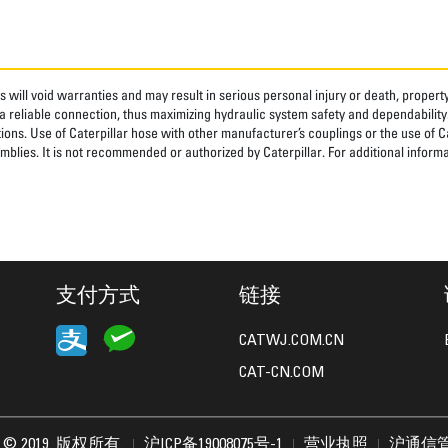
 will void warranties and may result in serious personal injury or death, prope
 reliable connection, thus maximizing hydraulic system safety and dependability
tions. Use of Caterpillar hose with other manufacturer’s couplings or the use of C
blies. It is not recommended or authorized by Caterpillar. For additional informa
支付方式
链接
CATWJ.COM.CN
CAT-CN.COM
lar © 2019. 版权所有.
沪ICP备19008075号-1
营业执照
沪通信管