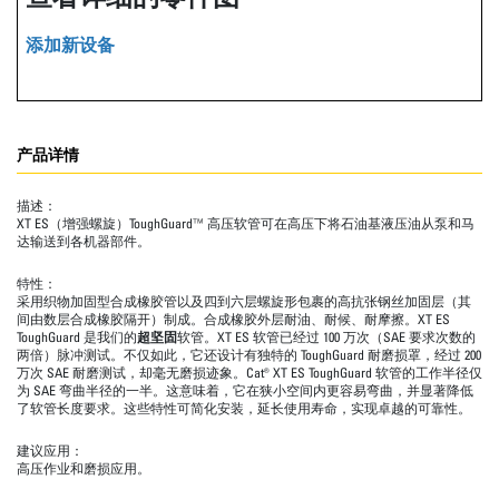
添加新设备
产品详情
描述：
XT ES（增强螺旋）ToughGuard™ 高压软管可在高压下将石油基液压油从泵和马
达输送到各机器部件。
特性：
采用织物加固型合成橡胶管以及四到六层螺旋形包裹的高抗张钢丝加固层（其
间由数层合成橡胶隔开）制成。合成橡胶外层耐油、耐候、耐摩擦。XT ES
ToughGuard 是我们的
超坚固
软管。XT ES 软管已经过 100 万次（SAE 要求次数的
两倍）脉冲测试。不仅如此，它还设计有独特的 ToughGuard 耐磨损罩，经过 200
万次 SAE 耐磨测试，却毫无磨损迹象。Cat® XT ES ToughGuard 软管的工作半径仅
为 SAE 弯曲半径的一半。这意味着，它在狭小空间内更容易弯曲，并显著降低
了软管长度要求。这些特性可简化安装，延长使用寿命，实现卓越的可靠性。
建议应用：
高压作业和磨损应用。