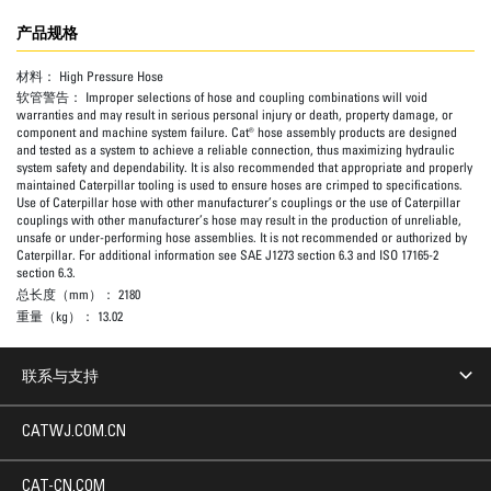
产品规格
材料：
High Pressure Hose
软管警告：
Improper selections of hose and coupling combinations will void
warranties and may result in serious personal injury or death, property damage, or
component and machine system failure. Cat® hose assembly products are designed
and tested as a system to achieve a reliable connection, thus maximizing hydraulic
system safety and dependability. It is also recommended that appropriate and properly
maintained Caterpillar tooling is used to ensure hoses are crimped to specifications.
Use of Caterpillar hose with other manufacturer’s couplings or the use of Caterpillar
couplings with other manufacturer’s hose may result in the production of unreliable,
unsafe or under-performing hose assemblies. It is not recommended or authorized by
Caterpillar. For additional information see SAE J1273 section 6.3 and ISO 17165-2
section 6.3.
总长度（mm）：
2180
重量（kg）：
13.02
联系与支持
CATWJ.COM.CN
CAT-CN.COM