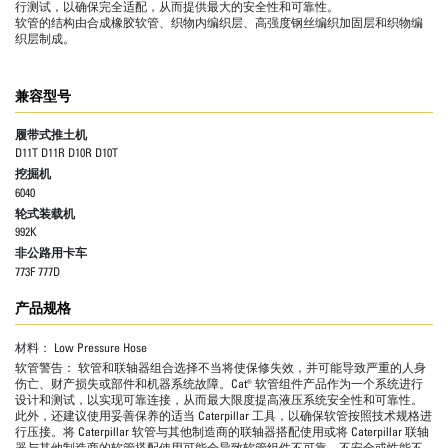
行测试，以确保完全适配，从而提供最大的安全性和可靠性。
软管的结构由合成橡胶软管、织物内编织层、高强度钢丝编织加固层和织物编
织层制成。
兼容型号
履带式推土机
D11T D11R D10R D10T
挖掘机
6040
轮式装载机
992K
非公路用卡车
773F 777D
产品规格
材料：
Low Pressure Hose
软管警告：
软管和联轴器组合选择不当将使保修失效，并可能导致严重的人身
伤亡、财产损失或部件和机器系统故障。Cat® 软管组件产品作为一个系统进行
设计和测试，以实现可靠连接，从而最大限度提高液压系统安全性和可靠性。
此外，还建议使用妥善保养的适当 Caterpillar 工具，以确保软管按照技术规格进
行压接。将 Caterpillar 软管与其他制造商的联轴器搭配使用或将 Caterpillar 联轴
器与其他制造商的软管搭配使用可能会导致软管组件不可靠、不安全或性能不