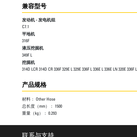
兼容型号
发动机 - 发电机组
C7.1
平地机
316F
液压挖掘机
349F L
挖掘机
314D LCR 314D CR 336F 329E L 329E 336F L 336E L 336E LN 320E 336F L
产品规格
材料：
Other Hose
总长度（mm）：
1500
重量（kg）：
0.293
联系与支持