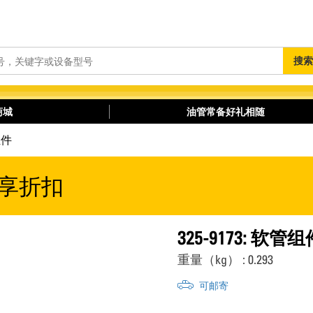
搜
搜索
索
商城
油管常备好礼相随
组件
享折扣
325-9173: 软管组
重量（kg） : 0.293
可邮寄