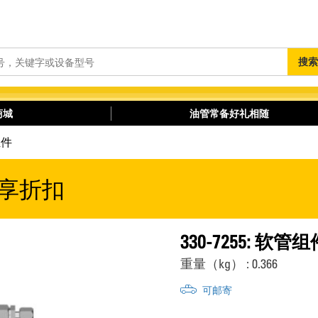
搜
搜索
索
商城
油管常备好礼相随
组件
享折扣
330-7255: 软管组
重量（kg） : 0.366
可邮寄