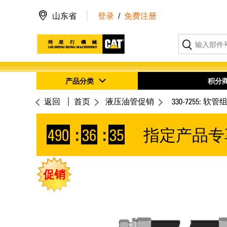
山东省
登录
/
免费注册
产品分类
积分
返回
首页
液压油管促销
330-7255: 软管
490
:
36
:
34
指定产品专
促销