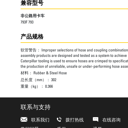
兼容型号
非公路用卡车
793F 793
产品规格
软管警告：
Improper selections of hose and coupling combinations
assembly products are designed and tested as a system to achieve a
Caterpillar tooling is used to ensure hoses are crimped to specifica
the production of unreliable, unsafe or under-performing hose assem
材料：
Rubber & Steel Hose
总长度（mm）：
302
重量（kg）：
0.366
联系与支持
联系我们
拨打热线
在线咨询