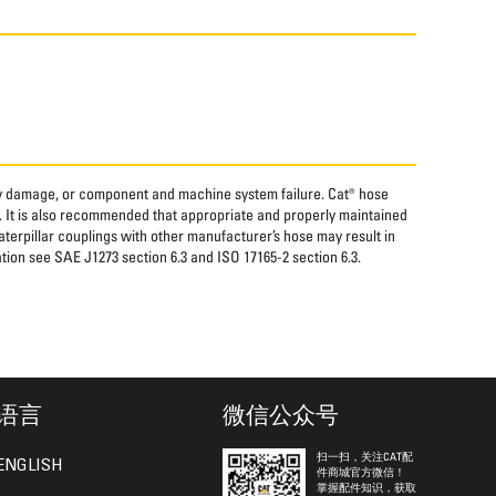
rty damage, or component and machine system failure. Cat® hose
. It is also recommended that appropriate and properly maintained
aterpillar couplings with other manufacturer’s hose may result in
tion see SAE J1273 section 6.3 and ISO 17165-2 section 6.3.
语言
微信公众号
扫一扫，关注CAT配
ENGLISH
件商城官方微信！
掌握配件知识，获取