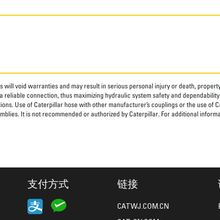
 will void warranties and may result in serious personal injury or death, prope
 reliable connection, thus maximizing hydraulic system safety and dependability
tions. Use of Caterpillar hose with other manufacturer’s couplings or the use of C
blies. It is not recommended or authorized by Caterpillar. For additional informa
支付方式
链接
CATWJ.COM.CN