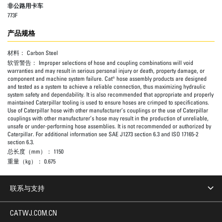
非公路用卡车
773F
产品规格
材料：
Carbon Steel
软管警告：
Improper selections of hose and coupling combinations will void
warranties and may result in serious personal injury or death, property damage, or
component and machine system failure. Cat® hose assembly products are designed
and tested as a system to achieve a reliable connection, thus maximizing hydraulic
system safety and dependability. It is also recommended that appropriate and properly
maintained Caterpillar tooling is used to ensure hoses are crimped to specifications.
Use of Caterpillar hose with other manufacturer’s couplings or the use of Caterpillar
couplings with other manufacturer’s hose may result in the production of unreliable,
unsafe or under-performing hose assemblies. It is not recommended or authorized by
Caterpillar. For additional information see SAE J1273 section 6.3 and ISO 17165-2
section 6.3.
总长度（mm）：
1150
重量（kg）：
0.675
联系与支持
CATWJ.COM.CN