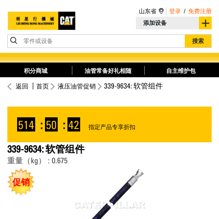
山东省
登录
/
免费注册
添加设备
零件或设备
搜索
积分商城
油管常备好礼相随
自主维护包
339-9634: 软管组件
返回
首页
液压油管促销
514
:
50
:
42
指定产品专享折扣
339-9634: 软管组件
重量（kg） : 0.675
促销