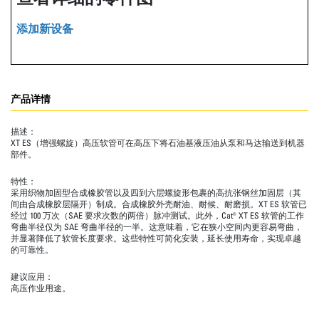
添加新设备
产品详情
描述：
XT ES（增强螺旋）高压软管可在高压下将石油基液压油从泵和马达输送到机器
部件。
特性：
采用织物加固型合成橡胶管以及四到六层螺旋形包裹的高抗张钢丝加固层（其
间由合成橡胶层隔开）制成。合成橡胶外壳耐油、耐候、耐磨损。XT ES 软管已
经过 100 万次（SAE 要求次数的两倍）脉冲测试。此外，Cat® XT ES 软管的工作
弯曲半径仅为 SAE 弯曲半径的一半。这意味着，它在狭小空间内更容易弯曲，
并显著降低了软管长度要求。这些特性可简化安装，延长使用寿命，实现卓越
的可靠性。
建议应用：
高压作业用途。