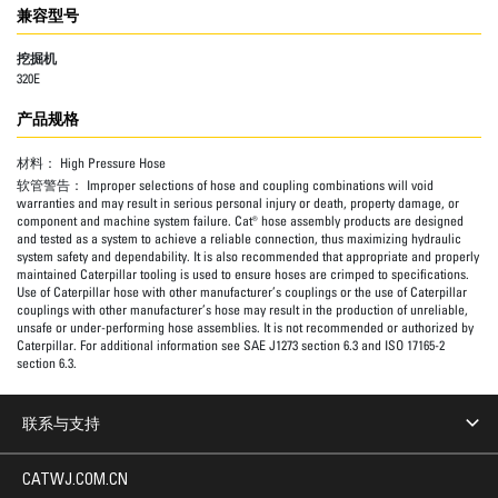
兼容型号
挖掘机
320E
产品规格
材料：
High Pressure Hose
软管警告：
Improper selections of hose and coupling combinations will void
warranties and may result in serious personal injury or death, property damage, or
component and machine system failure. Cat® hose assembly products are designed
and tested as a system to achieve a reliable connection, thus maximizing hydraulic
system safety and dependability. It is also recommended that appropriate and properly
maintained Caterpillar tooling is used to ensure hoses are crimped to specifications.
Use of Caterpillar hose with other manufacturer’s couplings or the use of Caterpillar
couplings with other manufacturer’s hose may result in the production of unreliable,
unsafe or under-performing hose assemblies. It is not recommended or authorized by
Caterpillar. For additional information see SAE J1273 section 6.3 and ISO 17165-2
section 6.3.
联系与支持
CATWJ.COM.CN