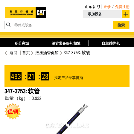
山东省
登录
/
免费注册
添加设备
零件或设备
搜索
积分商城
油管常备好礼相随
自主维护包
347-3753: 软管
返回
首页
液压油管促销
483
:
21
:
28
指定产品专享折扣
347-3753: 软管
重量（kg） : 0.932
促销