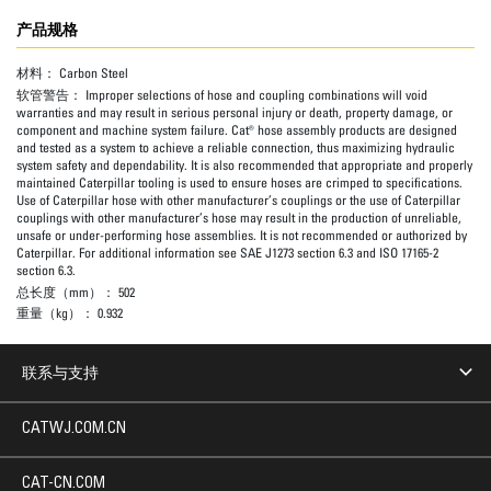
产品规格
材料：
Carbon Steel
软管警告：
Improper selections of hose and coupling combinations will void
warranties and may result in serious personal injury or death, property damage, or
component and machine system failure. Cat® hose assembly products are designed
and tested as a system to achieve a reliable connection, thus maximizing hydraulic
system safety and dependability. It is also recommended that appropriate and properly
maintained Caterpillar tooling is used to ensure hoses are crimped to specifications.
Use of Caterpillar hose with other manufacturer’s couplings or the use of Caterpillar
couplings with other manufacturer’s hose may result in the production of unreliable,
unsafe or under-performing hose assemblies. It is not recommended or authorized by
Caterpillar. For additional information see SAE J1273 section 6.3 and ISO 17165-2
section 6.3.
总长度（mm）：
502
重量（kg）：
0.932
联系与支持
CATWJ.COM.CN
CAT-CN.COM