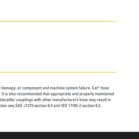
rty damage, or component and machine system failure. Cat® hose
. It is also recommended that appropriate and properly maintained
aterpillar couplings with other manufacturer’s hose may result in
tion see SAE J1273 section 6.3 and ISO 17165-2 section 6.3.