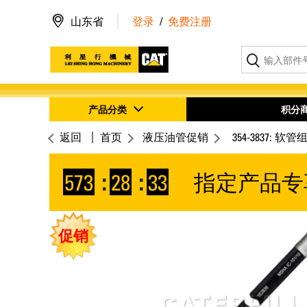
山东省
登录
/
免费注册
产品分类
积分
返回
首页
液压油管促销
354-3837: 软管
573
:
28
:
32
指定产品专
促销