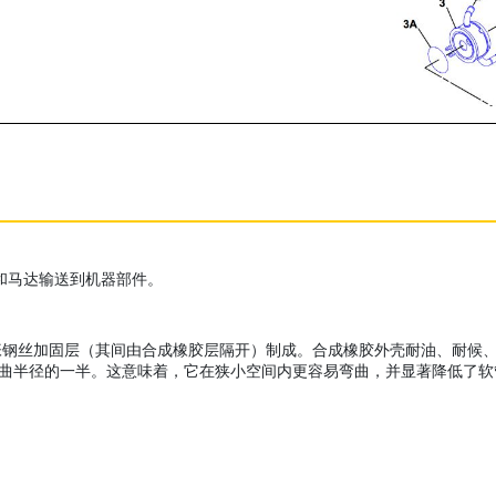
泵和马达输送到机器部件。
加固层（其间由合成橡胶层隔开）制成。合成橡胶外壳耐油、耐候、耐磨损。X
为 SAE 弯曲半径的一半。这意味着，它在狭小空间内更容易弯曲，并显著降