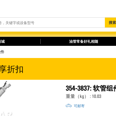
搜
搜索
索
商城
油管常备好礼相随
组件
享折扣
354-3837: 软管组
重量（kg） : 10.03
可邮寄