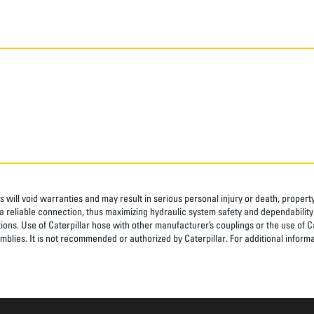
 will void warranties and may result in serious personal injury or death, prope
 reliable connection, thus maximizing hydraulic system safety and dependability
tions. Use of Caterpillar hose with other manufacturer’s couplings or the use of C
blies. It is not recommended or authorized by Caterpillar. For additional informa