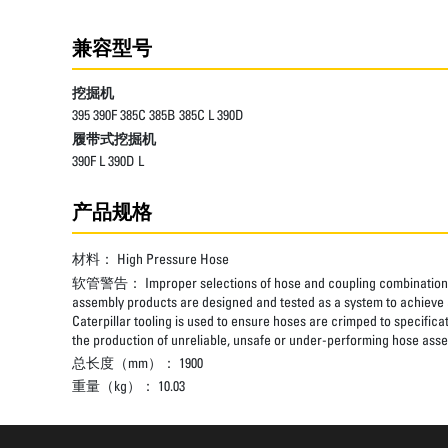
兼容型号
挖掘机
395 390F 385C 385B 385C L 390D
履带式挖掘机
390F L 390D L
产品规格
材料：
High Pressure Hose
软管警告：
Improper selections of hose and coupling combinations
assembly products are designed and tested as a system to achieve a
Caterpillar tooling is used to ensure hoses are crimped to specifica
the production of unreliable, unsafe or under-performing hose assem
总长度（mm）：
1900
重量（kg）：
10.03