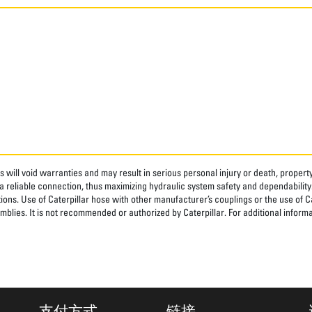
 will void warranties and may result in serious personal injury or death, prope
 reliable connection, thus maximizing hydraulic system safety and dependability
tions. Use of Caterpillar hose with other manufacturer’s couplings or the use of C
blies. It is not recommended or authorized by Caterpillar. For additional informa