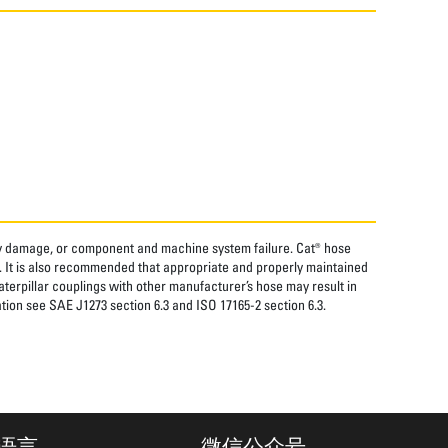
rty damage, or component and machine system failure. Cat® hose
. It is also recommended that appropriate and properly maintained
aterpillar couplings with other manufacturer’s hose may result in
tion see SAE J1273 section 6.3 and ISO 17165-2 section 6.3.