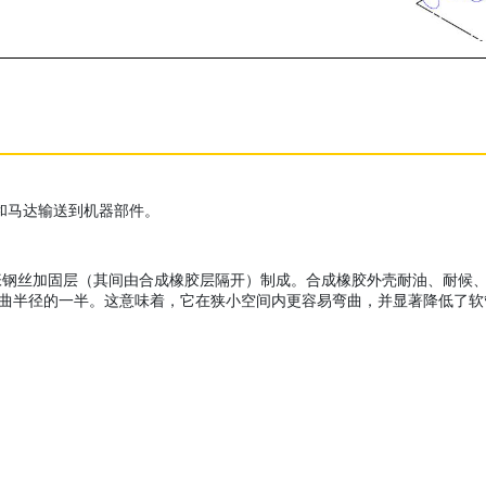
泵和马达输送到机器部件。
加固层（其间由合成橡胶层隔开）制成。合成橡胶外壳耐油、耐候、耐磨损。X
为 SAE 弯曲半径的一半。这意味着，它在狭小空间内更容易弯曲，并显著降