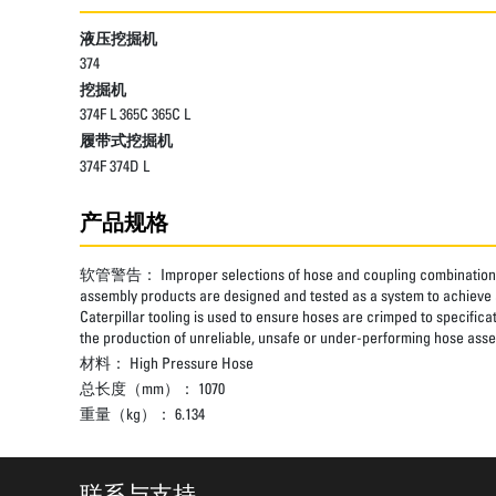
液压挖掘机
374
挖掘机
374F L 365C 365C L
履带式挖掘机
374F 374D L
产品规格
软管警告：
Improper selections of hose and coupling combinations
assembly products are designed and tested as a system to achieve a
Caterpillar tooling is used to ensure hoses are crimped to specifica
the production of unreliable, unsafe or under-performing hose assem
材料：
High Pressure Hose
总长度（mm）：
1070
重量（kg）：
6.134