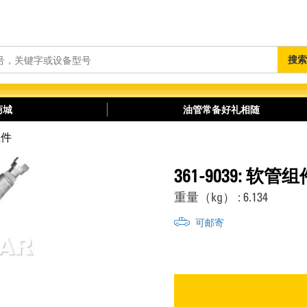
搜
搜索
索
商城
油管常备好礼相随
组件
361-9039: 软管组
重量（kg） : 6.134
可邮寄