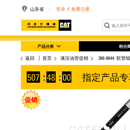
山东省
登录
/
免费注册
产品分类
积分
返回
首页
液压油管促销
366-8644: 软管
507
:
47
:
59
指定产品专
促销