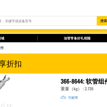
搜
搜索
索
商城
油管常备好礼相随
组件
享折扣
366-8644: 软管组
重量（kg） : 2.735
可邮寄