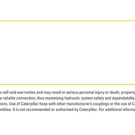
 will void warranties and may result in serious personal injury or death, prope
 reliable connection, thus maximizing hydraulic system safety and dependability
tions. Use of Caterpillar hose with other manufacturer’s couplings or the use of C
blies. It is not recommended or authorized by Caterpillar. For additional informa