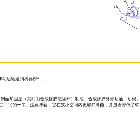
泵和马达输送到机器部件。
加固层（其间由合成橡胶层隔开）制成。合成橡胶外壳耐油、耐候、耐磨损。X
为 SAE 弯曲半径的一半。这意味着，它在狭小空间内更容易弯曲，并显著降