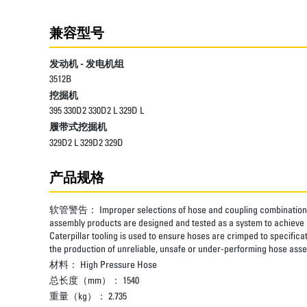
兼容型号
发动机 - 发电机组
3512B
挖掘机
395 330D2 330D2 L 329D L
履带式挖掘机
329D2 L 329D2 329D
产品规格
软管警告：
Improper selections of hose and coupling combinations
assembly products are designed and tested as a system to achieve a
Caterpillar tooling is used to ensure hoses are crimped to specifica
the production of unreliable, unsafe or under-performing hose assem
材料：
High Pressure Hose
总长度（mm）：
1540
重量（kg）：
2.735