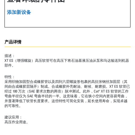
添加新设备
产品详情
描述：
XT ES（增强螺旋）高压软管可在高压下将石油基液压油从泵和马达输送到机器
部件。
特性：
采用织物加固型合成橡胶管以及四到六层螺旋形包裹的高抗张钢丝加固层（其
间由合成橡胶层隔开）制成。合成橡胶外壳耐油、耐候、耐磨损。XT ES 软管已
经过 100 万次（SAE 要求次数的两倍）脉冲测试。此外，Cat® XT ES 软管的工作
弯曲半径仅为 SAE 弯曲半径的一半。这意味着，它在狭小空间内更容易弯曲，
并显著降低了软管长度要求。这些特性可简化安装，延长使用寿命，实现卓越
的可靠性。
建议应用：
高压作业用途。