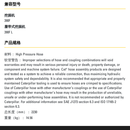
兼容型号
挖掘机
390F
履带式挖掘机
390F L
产品规格
材料：
High Pressure Hose
软管警告：
Improper selections of hose and coupling combinations will void
warranties and may result in serious personal injury or death, property damage, or
component and machine system failure. Cat® hose assembly products are designed
and tested as a system to achieve a reliable connection, thus maximizing hydraulic
system safety and dependability. It is also recommended that appropriate and properly
maintained Caterpillar tooling is used to ensure hoses are crimped to specifications.
Use of Caterpillar hose with other manufacturer’s couplings or the use of Caterpillar
couplings with other manufacturer’s hose may result in the production of unreliable,
unsafe or under-performing hose assemblies. It is not recommended or authorized by
Caterpillar. For additional information see SAE J1273 section 6.3 and ISO 17165-2
section 6.3.
总长度（mm）：
2230
重量（kg）：
14.56