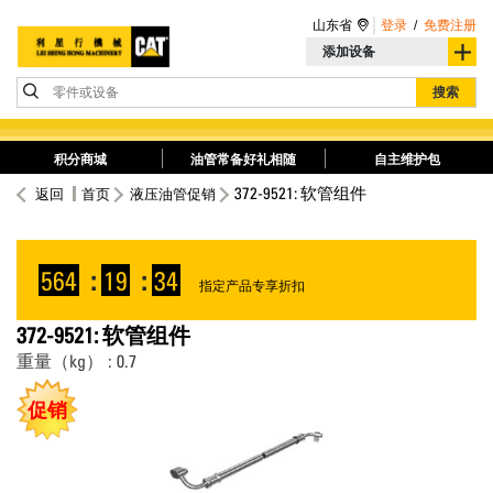
山东省
登录
/
免费注册
添加设备
零件或设备
搜索
积分商城
油管常备好礼相随
自主维护包
372-9521: 软管组件
返回
首页
液压油管促销
564
:
19
:
34
指定产品专享折扣
372-9521: 软管组件
重量（kg） : 0.7
促销