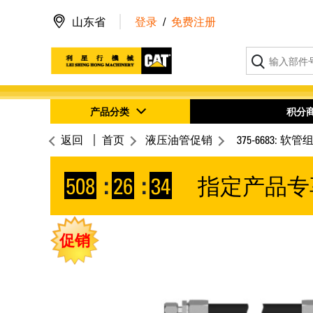
山东省
登录
/
免费注册
产品分类
积分
返回
首页
液压油管促销
375-6683: 软管
508
:
26
:
34
指定产品专
促销