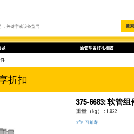
搜
搜索
索
商城
油管常备好礼相随
组件
享折扣
375-6683: 软管组
重量（kg） : 1.922
可邮寄