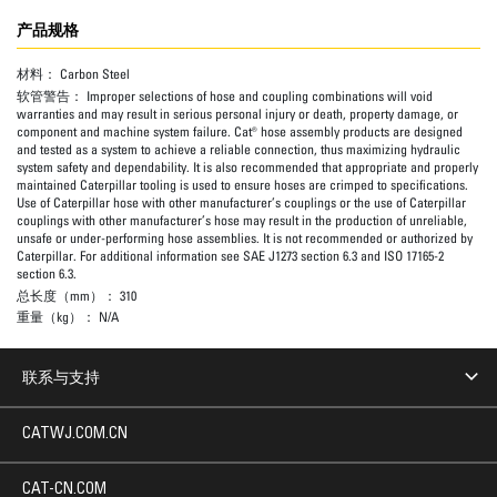
产品规格
材料：
Carbon Steel
软管警告：
Improper selections of hose and coupling combinations will void
warranties and may result in serious personal injury or death, property damage, or
component and machine system failure. Cat® hose assembly products are designed
and tested as a system to achieve a reliable connection, thus maximizing hydraulic
system safety and dependability. It is also recommended that appropriate and properly
maintained Caterpillar tooling is used to ensure hoses are crimped to specifications.
Use of Caterpillar hose with other manufacturer’s couplings or the use of Caterpillar
couplings with other manufacturer’s hose may result in the production of unreliable,
unsafe or under-performing hose assemblies. It is not recommended or authorized by
Caterpillar. For additional information see SAE J1273 section 6.3 and ISO 17165-2
section 6.3.
总长度（mm）：
310
重量（kg）：
N/A
联系与支持
CATWJ.COM.CN
CAT-CN.COM