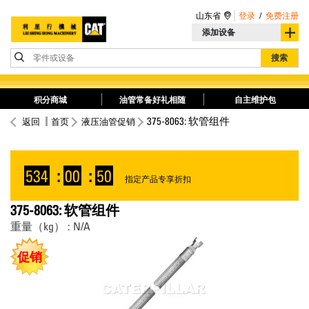
山东省
登录
/
免费注册
添加设备
零件或设备
搜索
积分商城
油管常备好礼相随
自主维护包
375-8063: 软管组件
返回
首页
液压油管促销
534
:
00
:
50
指定产品专享折扣
375-8063: 软管组件
重量（kg） : N/A
促销