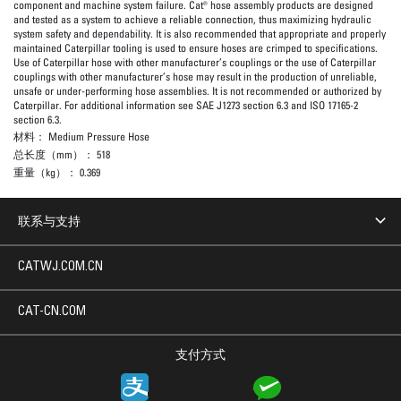
component and machine system failure. Cat® hose assembly products are designed
and tested as a system to achieve a reliable connection, thus maximizing hydraulic
system safety and dependability. It is also recommended that appropriate and properly
maintained Caterpillar tooling is used to ensure hoses are crimped to specifications.
Use of Caterpillar hose with other manufacturer’s couplings or the use of Caterpillar
couplings with other manufacturer’s hose may result in the production of unreliable,
unsafe or under-performing hose assemblies. It is not recommended or authorized by
Caterpillar. For additional information see SAE J1273 section 6.3 and ISO 17165-2
section 6.3.
材料：
Medium Pressure Hose
总长度（mm）：
518
重量（kg）：
0.369
联系与支持
CATWJ.COM.CN
CAT-CN.COM
支付方式