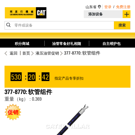
山东省
登录
/
免费注册
添加设备
零件或设备
搜索
积分商城
油管常备好礼相随
自主维护包
377-8770: 软管组件
返回
首页
液压油管促销
530
:
20
:
42
指定产品专享折扣
377-8770: 软管组件
重量（kg） : 0.369
促销