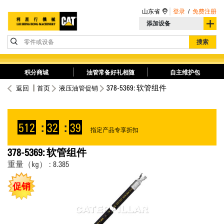
山东省
登录
/
免费注册
添加设备
零件或设备
搜索
积分商城
油管常备好礼相随
自主维护包
378-5369: 软管组件
返回
首页
液压油管促销
512
:
32
:
39
指定产品专享折扣
378-5369: 软管组件
重量（kg） : 8.385
促销