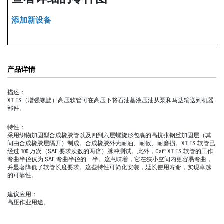
添加新设备
产品详情
描述：
XT ES（增强螺旋）高压软管可在高压下将石油基液压油从泵和马达输送到机器
部件。
特性：
采用织物加固型合成橡胶管以及四到六层螺旋形包裹的高抗张钢丝加固层（其
间由合成橡胶层隔开）制成。合成橡胶外壳耐油、耐候、耐磨损。XT ES 软管已
经过 100 万次（SAE 要求次数的两倍）脉冲测试。此外，Cat® XT ES 软管的工作
弯曲半径仅为 SAE 弯曲半径的一半。这意味着，它在狭小空间内更容易弯曲，
并显著降低了软管长度要求。这些特性可简化安装，延长使用寿命，实现卓越
的可靠性。
建议应用：
高压作业用途。