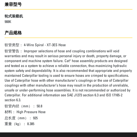
兼容型号
轮式装载机
988K
产品规格
软管类型：
4-Wire Spiral - XT-3ES Hose
软管警告：
Improper selections of hose and coupling combinations will void
warranties and may result in serious personal injury or death, property damage, or
component and machine system failure. Cat® hose assembly products are designed
and tested as a system to achieve a reliable connection, thus maximizing hydraulic
system safety and dependability. It is also recommended that appropriate and properly
maintained Caterpillar tooling is used to ensure hoses are crimped to specifications.
Use of Caterpillar hose with other manufacturer’s couplings or the use of Caterpillar
couplings with other manufacturer’s hose may result in the production of unreliable,
unsafe or under-performing hose assemblies. It is not recommended or authorized by
Caterpillar. For additional information see SAE J1273 section 6.3 and ISO 17165-2
section 6.3.
软管内径（mm）：
50.8
材料：
High Pressure Hose
总长度（mm）：
925
重量（kg）：
8.385