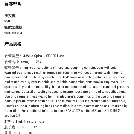
兼容型号
压实机
834K
轮式装载机
988K 836 834
产品规格
软管类型：
4-Wire Spiral - XT-3ES Hose
软管内径（mm）：
25.4
软管警告：
Improper selections of hose and coupling combinations will void
warranties and may result in serious personal injury or death, property damage, or
component and machine system failure. Cat® hose assembly products are designed
and tested as a system to achieve a reliable connection, thus maximizing hydraulic
system safety and dependability. It is also recommended that appropriate and properly
maintained Caterpillar tooling is used to ensure hoses are crimped to specifications.
Use of Caterpillar hose with other manufacturer’s couplings or the use of Caterpillar
couplings with other manufacturer’s hose may result in the production of unreliable,
unsafe or under-performing hose assemblies. It is not recommended or authorized by
Caterpillar. For additional information see SAE J1273 section 6.3 and ISO 17165-2
section 6.3.
材料：
High Pressure Hose
总长度（mm）：
1125
重量（kg）：
3.887