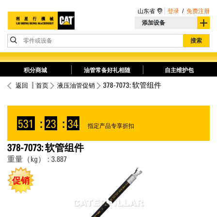
山东省
登录
/
免费注册
添加设备
零件或设备
搜索
积分商城
油管常备好礼相随
自主维护包
378-7073: 软管组件
返回
首页
液压油管促销
531
:
23
:
34
指定产品专享折扣
378-7073: 软管组件
重量（kg） : 3.887
促销