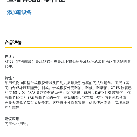
添加新设备
产品详情
描述：
XT ES（增强螺旋）高压软管可在高压下将石油基液压油从泵和马达输送到机器
部件。
特性：
采用织物加固型合成橡胶管以及四到六层螺旋形包裹的高抗张钢丝加固层（其
间由合成橡胶层隔开）制成。合成橡胶外壳耐油、耐候、耐磨损。XT ES 软管已
经过 100 万次（SAE 要求次数的两倍）脉冲测试。此外，Cat® XT ES 软管的工作
弯曲半径仅为 SAE 弯曲半径的一半。这意味着，它在狭小空间内更容易弯曲，
并显著降低了软管长度要求。这些特性可简化安装，延长使用寿命，实现卓越
的可靠性。
建议应用：
高压作业用途。