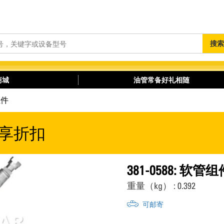
搜
搜索
索
商城
油管常备好礼相随
组件
享折扣
381-0588: 软管组
重量（kg） : 0.392
可邮寄