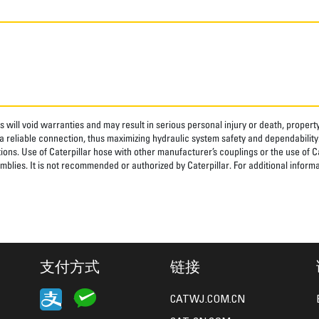
 will void warranties and may result in serious personal injury or death, prope
 reliable connection, thus maximizing hydraulic system safety and dependability
tions. Use of Caterpillar hose with other manufacturer’s couplings or the use of C
blies. It is not recommended or authorized by Caterpillar. For additional informa
支付方式
链接
CATWJ.COM.CN