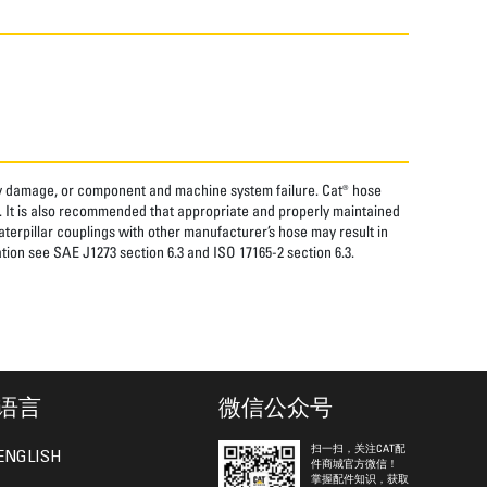
rty damage, or component and machine system failure. Cat® hose
. It is also recommended that appropriate and properly maintained
aterpillar couplings with other manufacturer’s hose may result in
tion see SAE J1273 section 6.3 and ISO 17165-2 section 6.3.
语言
微信公众号
扫一扫，关注CAT配
ENGLISH
件商城官方微信！
掌握配件知识，获取