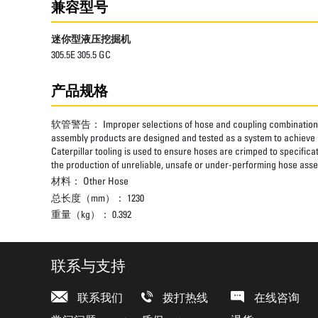
兼容型号
迷你型液压挖掘机
305.5E 305.5 GC
产品规格
软管警告：
Improper selections of hose and coupling combinations
assembly products are designed and tested as a system to achieve a
Caterpillar tooling is used to ensure hoses are crimped to specifica
the production of unreliable, unsafe or under-performing hose assem
材料：
Other Hose
总长度（mm）：
1230
重量（kg）：
0.392
联系与支持
联系我们
拨打热线
在线咨询