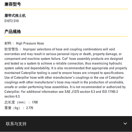
兼容型号
履带式推土机
D10T2 D10
产品规格
材料：
High Pressure Hose
软管警告：
Improper selections of hose and coupling combinations will void
warranties and may result in serious personal injury or death, property damage, or
component and machine system failure. Cat® hose assembly products are designed
and tested as a system to achieve a reliable connection, thus maximizing hydraulic
system safety and dependability. It is also recommended that appropriate and properly
maintained Caterpillar tooling is used to ensure hoses are crimped to specifications.
Use of Caterpillar hose with other manufacturer’s couplings or the use of Caterpillar
couplings with other manufacturer’s hose may result in the production of unreliable,
unsafe or under-performing hose assemblies. It is not recommended or authorized by
Caterpillar. For additional information see SAE J1273 section 6.3 and ISO 17165-2
section 6.3.
总长度（mm）：
1700
重量（kg）：
2.776
联系与支持