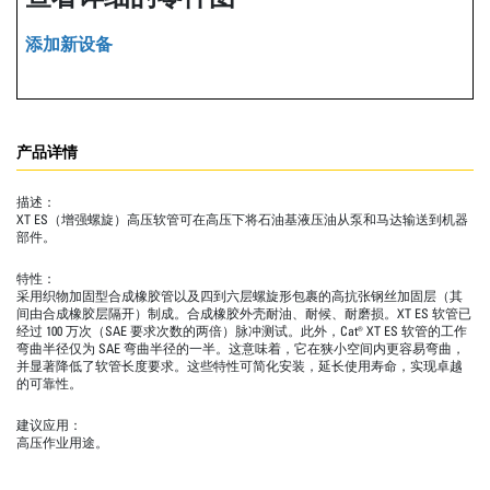
添加新设备
产品详情
描述：
XT ES（增强螺旋）高压软管可在高压下将石油基液压油从泵和马达输送到机器
部件。
特性：
采用织物加固型合成橡胶管以及四到六层螺旋形包裹的高抗张钢丝加固层（其
间由合成橡胶层隔开）制成。合成橡胶外壳耐油、耐候、耐磨损。XT ES 软管已
经过 100 万次（SAE 要求次数的两倍）脉冲测试。此外，Cat® XT ES 软管的工作
弯曲半径仅为 SAE 弯曲半径的一半。这意味着，它在狭小空间内更容易弯曲，
并显著降低了软管长度要求。这些特性可简化安装，延长使用寿命，实现卓越
的可靠性。
建议应用：
高压作业用途。