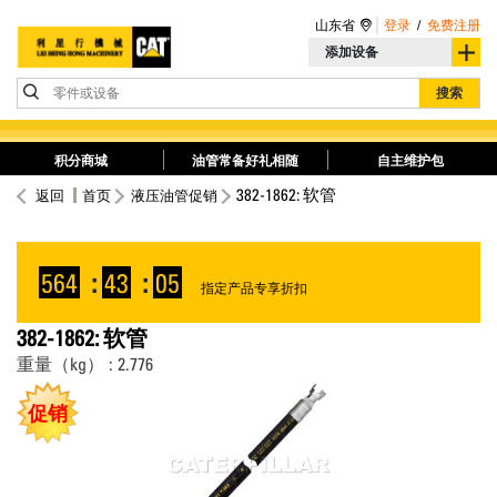
山东省
登录
/
免费注册
添加设备
零件或设备
搜索
积分商城
油管常备好礼相随
自主维护包
382-1862: 软管
返回
首页
液压油管促销
564
:
43
:
05
指定产品专享折扣
382-1862: 软管
重量（kg） : 2.776
促销