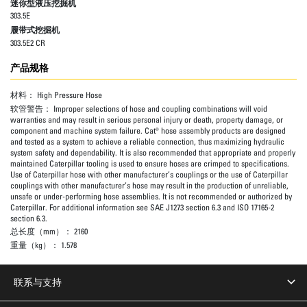
迷你型液压挖掘机
303.5E
履带式挖掘机
303.5E2 CR
产品规格
材料：
High Pressure Hose
软管警告：
Improper selections of hose and coupling combinations will void
warranties and may result in serious personal injury or death, property damage, or
component and machine system failure. Cat® hose assembly products are designed
and tested as a system to achieve a reliable connection, thus maximizing hydraulic
system safety and dependability. It is also recommended that appropriate and properly
maintained Caterpillar tooling is used to ensure hoses are crimped to specifications.
Use of Caterpillar hose with other manufacturer’s couplings or the use of Caterpillar
couplings with other manufacturer’s hose may result in the production of unreliable,
unsafe or under-performing hose assemblies. It is not recommended or authorized by
Caterpillar. For additional information see SAE J1273 section 6.3 and ISO 17165-2
section 6.3.
总长度（mm）：
2160
重量（kg）：
1.578
联系与支持