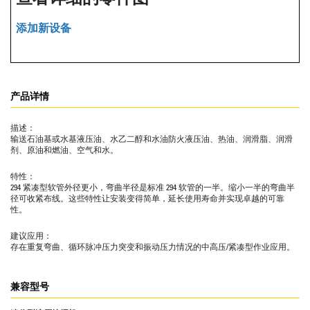
添加新设备
产品详情
描述：
输送石油基或水基液压油、水乙二醇和水油防火液压油、热油、润滑脂、润滑
剂、原油和燃油、空气和水。
特性：
294 紧凑型软管外径更小，弯曲半径是标准 294 软管的一半。缩小一半的弯曲半
径可收紧布线。这些特性让安装变得简单，延长使用寿命并实现卓越的可靠
性。
建议应用：
存在重复弯曲、循环脉冲压力突变和振动压力情况的中高压/紧凑型作业应用。
兼容型号