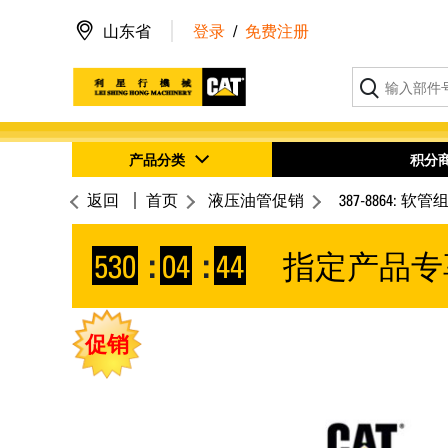
山东省
登录
/
免费注册
产品分类
积分
返回
首页
液压油管促销
387-8864: 软管
530
:
04
:
43
指定产品专
促销