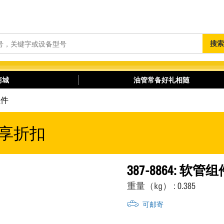
搜
搜索
索
商城
油管常备好礼相随
组件
享折扣
387-8864: 软管组
重量（kg） : 0.385
可邮寄