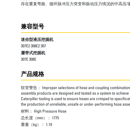
存在重复弯曲、循环脉冲压力突变和振动压力情况的中高压/
兼容型号
迷你型液压挖掘机
307E2 308E2 307
履带式挖掘机
307E 308E
产品规格
软管警告：
Improper selections of hose and coupling combinations
assembly products are designed and tested as a system to achieve a
Caterpillar tooling is used to ensure hoses are crimped to specifica
the production of unreliable, unsafe or under-performing hose assem
材料：
High Pressure Hose
总长度（mm）：
1775
重量（kg）：
1.19