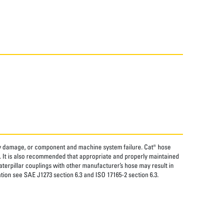
rty damage, or component and machine system failure. Cat® hose
. It is also recommended that appropriate and properly maintained
aterpillar couplings with other manufacturer’s hose may result in
tion see SAE J1273 section 6.3 and ISO 17165-2 section 6.3.