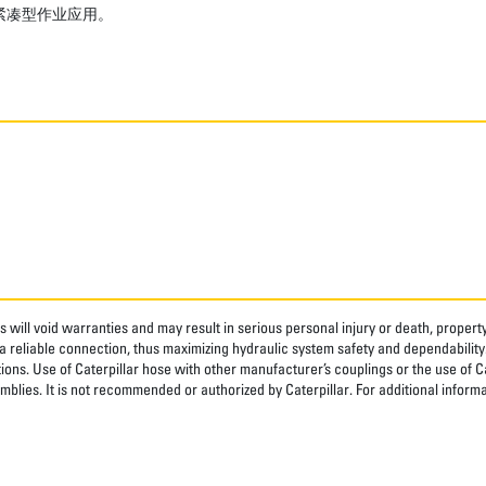
紧凑型作业应用。
 will void warranties and may result in serious personal injury or death, prope
 reliable connection, thus maximizing hydraulic system safety and dependability
tions. Use of Caterpillar hose with other manufacturer’s couplings or the use of C
blies. It is not recommended or authorized by Caterpillar. For additional informa