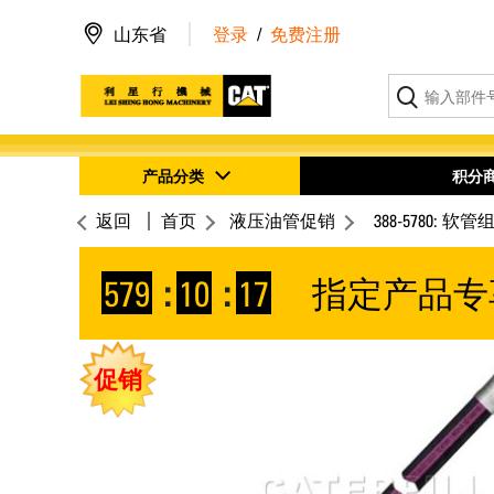
山东省
登录
/
免费注册
产品分类
积分
返回
首页
液压油管促销
388-5780: 软管
579
:
10
:
17
指定产品专
促销