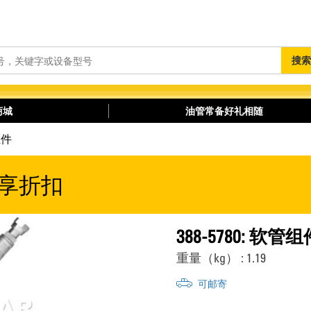
搜
搜索
索
商城
油管常备好礼相随
组件
享折扣
388-5780: 软管组
重量（kg） : 1.19
可邮寄