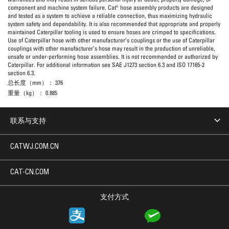
component and machine system failure. Cat® hose assembly products are designed
and tested as a system to achieve a reliable connection, thus maximizing hydraulic
system safety and dependability. It is also recommended that appropriate and properly
maintained Caterpillar tooling is used to ensure hoses are crimped to specifications.
Use of Caterpillar hose with other manufacturer’s couplings or the use of Caterpillar
couplings with other manufacturer’s hose may result in the production of unreliable,
unsafe or under-performing hose assemblies. It is not recommended or authorized by
Caterpillar. For additional information see SAE J1273 section 6.3 and ISO 17165-2
section 6.3.
总长度（mm）：
376
重量（kg）：
0.885
联系与支持
CATWJ.COM.CN
CAT-CN.COM
支付方式