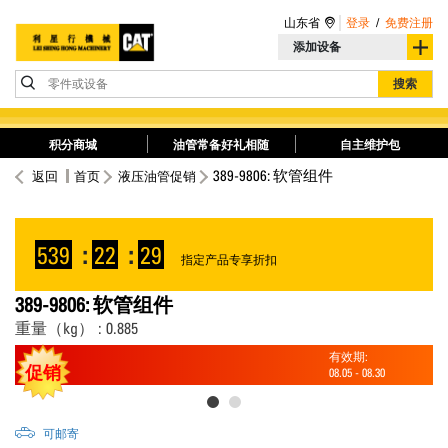
山东省
登录
/
免费注册
添加设备
零件或设备
搜索
积分商城
油管常备好礼相随
自主维护包
389-9806: 软管组件
返回
首页
液压油管促销
539
:
22
:
29
指定产品专享折扣
389-9806: 软管组件
重量（kg） : 0.885
有效期:
促销
08.05
-
08.30
可邮寄