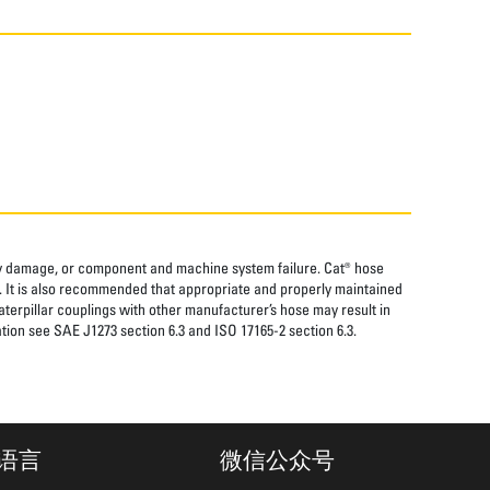
rty damage, or component and machine system failure. Cat® hose
. It is also recommended that appropriate and properly maintained
aterpillar couplings with other manufacturer’s hose may result in
tion see SAE J1273 section 6.3 and ISO 17165-2 section 6.3.
语言
微信公众号