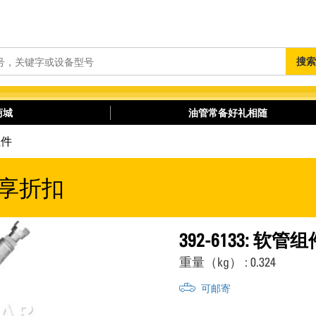
搜
搜索
索
商城
油管常备好礼相随
组件
享折扣
392-6133: 软管组
重量（kg） : 0.324
可邮寄