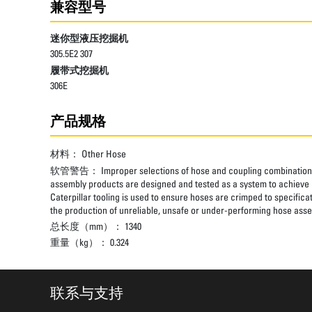
兼容型号
迷你型液压挖掘机
305.5E2 307
履带式挖掘机
306E
产品规格
材料：
Other Hose
软管警告：
Improper selections of hose and coupling combinations
assembly products are designed and tested as a system to achieve a
Caterpillar tooling is used to ensure hoses are crimped to specifica
the production of unreliable, unsafe or under-performing hose assem
总长度（mm）：
1340
重量（kg）：
0.324
联系与支持