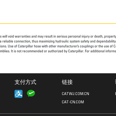
 will void warranties and may result in serious personal injury or death, prope
 reliable connection, thus maximizing hydraulic system safety and dependability
tions. Use of Caterpillar hose with other manufacturer’s couplings or the use of C
blies. It is not recommended or authorized by Caterpillar. For additional informa
支付方式
链接
CATWJ.COM.CN
CAT-CN.COM