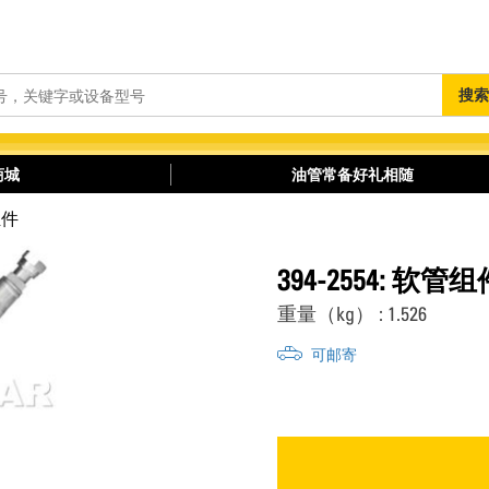
搜
搜索
索
商城
油管常备好礼相随
组件
394-2554: 软管组
重量（kg） : 1.526
可邮寄