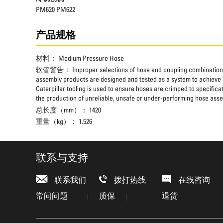
PM620 PM622
产品规格
材料：
Medium Pressure Hose
软管警告：
Improper selections of hose and coupling combinations
assembly products are designed and tested as a system to achieve a
Caterpillar tooling is used to ensure hoses are crimped to specifica
the production of unreliable, unsafe or under-performing hose assem
总长度（mm）：
1420
重量（kg）：
1.526
联系与支持
联系我们
拨打热线
在线咨询
常问问题
质保
退货