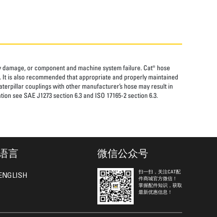
rty damage, or component and machine system failure. Cat® hose
. It is also recommended that appropriate and properly maintained
aterpillar couplings with other manufacturer’s hose may result in
tion see SAE J1273 section 6.3 and ISO 17165-2 section 6.3.
语言
微信公众号
扫一扫，关注CAT配
ENGLISH
件商城官方微信！
掌握配件知识，获取
最新优惠信息！