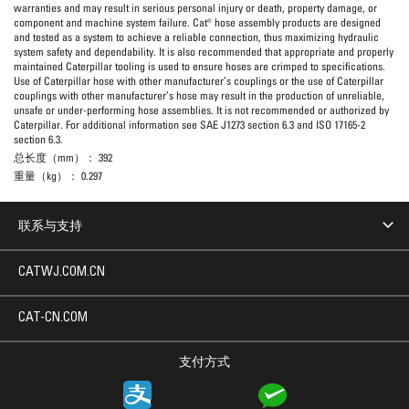
warranties and may result in serious personal injury or death, property damage, or
component and machine system failure. Cat® hose assembly products are designed
and tested as a system to achieve a reliable connection, thus maximizing hydraulic
system safety and dependability. It is also recommended that appropriate and properly
maintained Caterpillar tooling is used to ensure hoses are crimped to specifications.
Use of Caterpillar hose with other manufacturer’s couplings or the use of Caterpillar
couplings with other manufacturer’s hose may result in the production of unreliable,
unsafe or under-performing hose assemblies. It is not recommended or authorized by
Caterpillar. For additional information see SAE J1273 section 6.3 and ISO 17165-2
section 6.3.
总长度（mm）：
392
重量（kg）：
0.297
联系与支持
CATWJ.COM.CN
CAT-CN.COM
支付方式