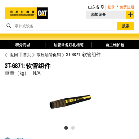
山东省
登录
/
免费注册
添加设备
零件或设备
搜索
积分商城
油管常备好礼相随
自主维护包
3T-6871: 软管组件
返回
首页
液压油管促销
3T-6871: 软管组件
重量（kg） : N/A