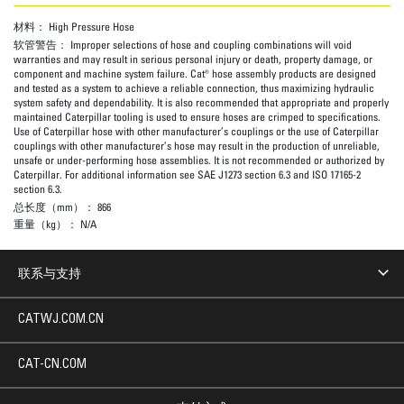
材料：
High Pressure Hose
软管警告：
Improper selections of hose and coupling combinations will void
warranties and may result in serious personal injury or death, property damage, or
component and machine system failure. Cat® hose assembly products are designed
and tested as a system to achieve a reliable connection, thus maximizing hydraulic
system safety and dependability. It is also recommended that appropriate and properly
maintained Caterpillar tooling is used to ensure hoses are crimped to specifications.
Use of Caterpillar hose with other manufacturer’s couplings or the use of Caterpillar
couplings with other manufacturer’s hose may result in the production of unreliable,
unsafe or under-performing hose assemblies. It is not recommended or authorized by
Caterpillar. For additional information see SAE J1273 section 6.3 and ISO 17165-2
section 6.3.
总长度（mm）：
866
重量（kg）：
N/A
联系与支持
CATWJ.COM.CN
CAT-CN.COM