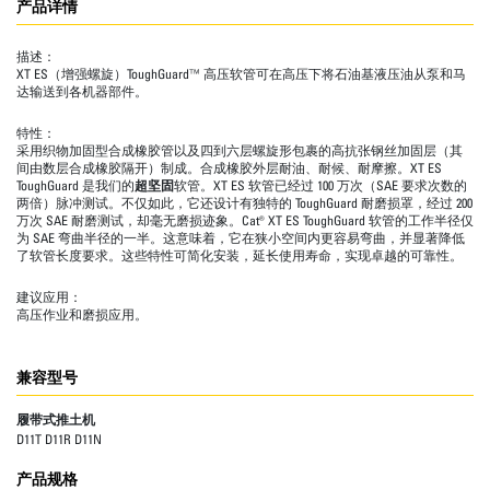
产品详情
描述：
XT ES（增强螺旋）ToughGuard™ 高压软管可在高压下将石油基液压油从泵和马
达输送到各机器部件。
特性：
采用织物加固型合成橡胶管以及四到六层螺旋形包裹的高抗张钢丝加固层（其
间由数层合成橡胶隔开）制成。合成橡胶外层耐油、耐候、耐摩擦。XT ES
ToughGuard 是我们的
超坚固
软管。XT ES 软管已经过 100 万次（SAE 要求次数的
两倍）脉冲测试。不仅如此，它还设计有独特的 ToughGuard 耐磨损罩，经过 200
万次 SAE 耐磨测试，却毫无磨损迹象。Cat® XT ES ToughGuard 软管的工作半径仅
为 SAE 弯曲半径的一半。这意味着，它在狭小空间内更容易弯曲，并显著降低
了软管长度要求。这些特性可简化安装，延长使用寿命，实现卓越的可靠性。
建议应用：
高压作业和磨损应用。
兼容型号
履带式推土机
D11T D11R D11N
产品规格